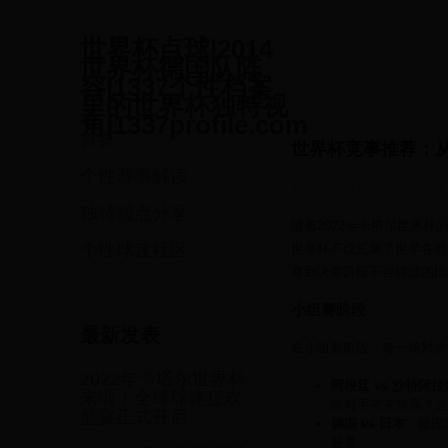
世界杯点球|2014
世界杯德国队阵
容|1337个性档案
里的世界杯独特视
角|1337profile.com
首页
世界杯竞事推荐：
个性赛事解读
独特观点分享
·
2025-05-14
独特观点分享
随着2022年卡塔尔世界
个性球迷社区
世界杯不仅汇聚了世界各地
赛到决赛阶段不容错过的比
小组赛阶段
最新发表
在小组赛阶段，每一场对决
2022年卡塔尔世界杯
阿根廷 vs 沙特阿拉
来啦！全球球迷狂欢
给对手带来惊喜？这
盛宴正式开启
德国 vs 日本
：德国
较量。