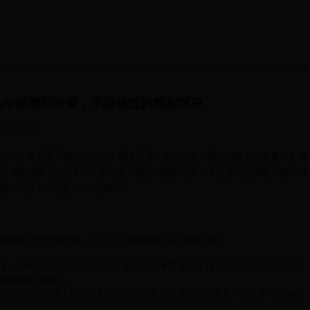
从小组赛到决赛，不容错过的精彩对决
 23:46:01
杯的临近，全球足球迷们的热情正逐渐升温。作为四年一度的顶级足球盛宴，本届
的顶级球队，还带来了一系列令人期待的精彩对决。本文将为您推荐几场小组
赛，让您不错过每一个精彩瞬间。
都充满了悬念和变数。以下是几场值得重点关注的比赛：
伯
：阿根廷队在梅西的带领下，能否顺利拿下首场胜利？沙特阿拉伯队是否能
场比赛不容错过。
队作为传统强队，对阵技术细腻的日本队，双方的碰撞将是一场技术与身体的