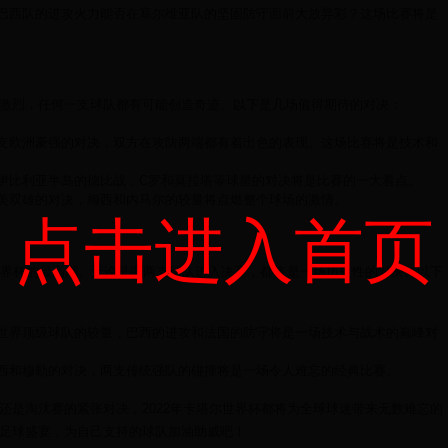
巴西队的进攻火力能否在塞尔维亚队的坚固防守面前大放异彩？这场比赛将是
激烈，任何一支球队都有可能创造奇迹。以下是几场值得期待的对决：
支欧洲豪强的对决，双方在攻防两端都有着出色的表现。这场比赛将是技术和
伊比利亚半岛的德比战，C罗和莫拉塔等球星的对决将是比赛的一大看点。
美双雄的对决，梅西和内马尔的较量将点燃整个球场的激情。
点击进入首页
界杯的最高潮。无论是哪两支球队进入决赛，都将是一场历史性的对决。以下
世界顶级球队的较量，巴西的进攻和法国的防守将是一场技术与战术的巅峰对
西和穆勒的对决，两支传统强队的碰撞将是一场令人难忘的经典比赛。
还是淘汰赛的紧张对决，2022年卡塔尔世界杯都将为全球球迷带来无数难忘的
足球盛宴，为自己支持的球队加油助威吧！