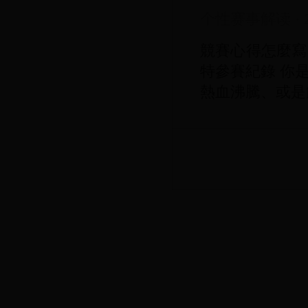
个性赛事解读
·
競賽心得怎麼寫
特參賽紀錄 你
熱血沸騰、或是