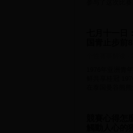
参与了这次比赛
七月十一日：
国青止步前
个性赛事解读
·
1976年亚洲
鲜共享桂冠 19
在泰国曼谷熊熊
競賽心得怎
觸動人心的