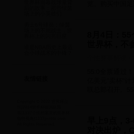
世界杯揭幕战球童背
览、购买中国足
后的故事：那些绿茵
场上的小英雄们
勇士6号球员：绿茵
场上的不屈战士，世
8月4日：5
界杯上的闪亮巨星
世界杯，不参
谁是NBA历史上最适
合小球战术的中锋？
个性赛事解读
·
55:0全票通
友情链接
亿美元"卖杯"计
联总部召开。5
Copyright © 2022 世界杯点
球|2014世界杯德国队阵
容|1337个性档案里的世界杯
独特视角|1337profile.com
早上9点，3
All Rights Reserved.
对决出炉，C