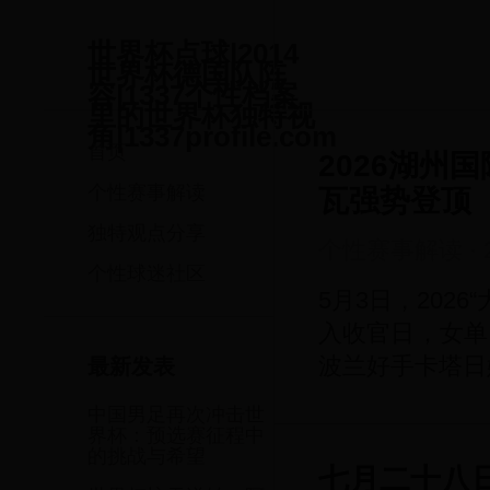
世界杯点球|2014
世界杯德国队阵
容|1337个性档案
里的世界杯独特视
角|1337profile.com
首页
2026湖州
个性赛事解读
瓦强势登顶
独特观点分享
个性赛事解读
·
个性球迷社区
5月3日，202
入收官日，女单
波兰好手卡塔日
最新发表
中国男足再次冲击世
界杯：预选赛征程中
的挑战与希望
七月二十八