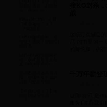
世界杯惊天逆转：阿
接KO封杀
根廷队最后一刻被绝
杀，球迷心碎！
战
FIFA ONLINE 4 | 射
个性赛事解读
·
门也整花活？深入
「FDD绿射」
这场万众瞩目的
世界杯爆笑瞬间：那
尼·约书亚的一
些让人哭笑不得的“白
痴球员”
的普伦加，拥有
世界杯与欧冠巅峰对
决：谁才是世界足坛
真正的水平标杆？
千万年薪登顶
残疾田径比赛高清直
播：展现生命不屈的
力量与无限可能
个性赛事解读
·
【西藏民俗文化】民
首页|资讯|足球
间游戏娱乐活动
（下）
服务|联系我们