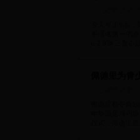
个性赛事解读
·
今天早上9点，
界排名第一的意
6-2直落三盘击
佩德里为青
个性赛事解读
·
佩德里在夺得2
年校园足球四级
仪式，传递出世