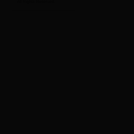
All Rights Reserved.