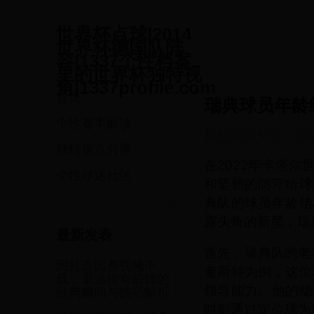
世界杯点球|2014
世界杯德国队阵
容|1337个性档案
里的世界杯独特视
角|1337profile.com
首页
瑞典球员年龄
个性赛事解读
独特观点分享
·
20
独特观点分享
在2022年卡塔
个性球迷社区
和坚韧的防守给球
典队的球员年龄结
露头角的新星，瑞
最新发表
首先，瑞典队的老
因扎吉比赛视频下
奎斯特为例，这位
载：重温传奇前锋的
领导能力。他的稳
经典瞬间与技巧解析
时刻通过定位球为