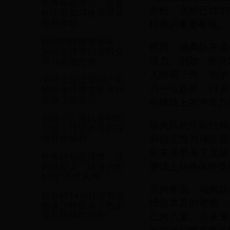
世界杯新潮流：折叠
尔松，虽然已经3
杯比赛如何改变球迷
观赛体验
转换的重要枢纽。
韩国狗贿赂世界杯：
然而，瑞典队并非
揭秘足球界的黑暗交
活力。例如，年仅
易与道德沦丧
人眼前一亮。他的
卡特上过比赛吗？揭
另一位新星，21
秘传奇球星在世界杯
赛场上的表现
在锋线上的冲击力
揭秘十二强比赛时间
瑞典队的年龄结构
安排：球迷必看的详
和稳定性为球队提
细赛程解析
的未来带来了无限
世界杯热度骤降，温
赛场上始终保持竞
网成新宠：球迷为何
纷纷“弃球从网”？
总的来说，瑞典队
世界杯14场比赛究竟
经验丰富的老将，
有多少种组合？数据
背后隐藏的秘密
己的力量。在未来