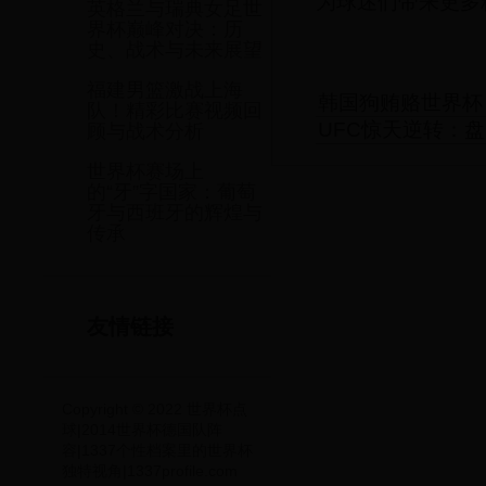
为球迷们带来更多
英格兰与瑞典女足世
界杯巅峰对决：历
史、战术与未来展望
福建男篮激战上海
韩国狗贿赂世界杯
队！精彩比赛视频回
UFC惊天逆转：
顾与战术分析
世界杯赛场上
的“牙”字国家：葡萄
牙与西班牙的辉煌与
传承
友情链接
Copyright © 2022 世界杯点
球|2014世界杯德国队阵
容|1337个性档案里的世界杯
独特视角|1337profile.com