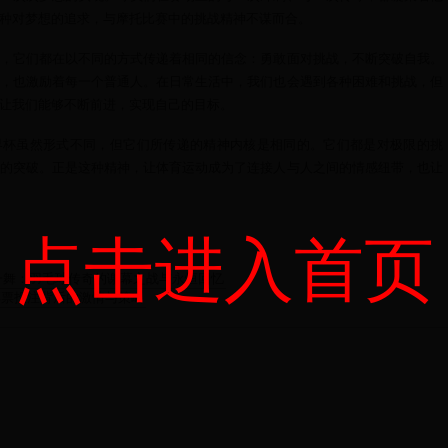
种对梦想的追求，与摩托比赛中的挑战精神不谋而合。
，它们都在以不同的方式传递着相同的信念：勇敢面对挑战，不断突破自我。
，也激励着每一个普通人。在日常生活中，我们也会遇到各种困难和挑战，但
让我们能够不断前进，实现自己的目标。
界杯虽然形式不同，但它们所传递的精神内核是相同的。它们都是对极限的挑
的突破。正是这种精神，让体育运动成为了连接人与人之间的情感纽带，也让
点击进入首页
后一舞：羽毛球传奇的谢幕之战与永恒回忆
彩票投注背后的激情与策略