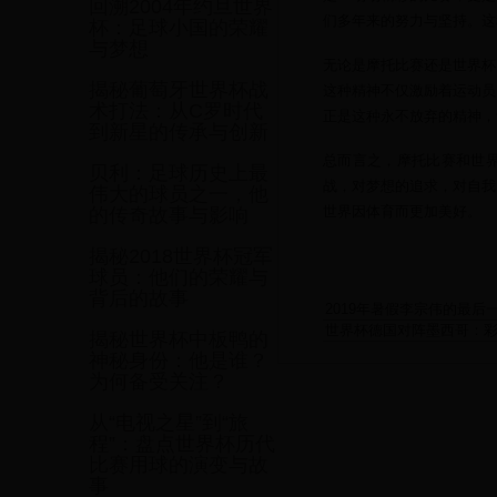
回溯2004年约旦世界
们多年来的努力与坚持。这
杯：足球小国的荣耀
与梦想
无论是摩托比赛还是世界杯
揭秘葡萄牙世界杯战
这种精神不仅激励着运动员
术打法：从C罗时代
正是这种永不放弃的精神，
到新星的传承与创新
总而言之，摩托比赛和世
贝利：足球历史上最
战，对梦想的追求，对自我
伟大的球员之一，他
世界因体育而更加美好。
的传奇故事与影响
揭秘2018世界杯冠军
球员：他们的荣耀与
背后的故事
2019年暑假李宗伟的最
世界杯德国对阵墨西哥：
揭秘世界杯中板鸭的
神秘身份：他是谁？
为何备受关注？
从“电视之星”到“旅
程”：盘点世界杯历代
比赛用球的演变与故
事