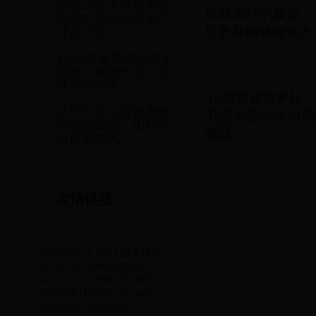
揭秘乌拉圭球队在世
仅是足球的盛宴，
界杯中的独特战术与
世界杯的独特魅力
球员特点
2023年度最佳女球员
揭晓：她如何成为足
球界的传奇？
16届男篮世界杯
辽宁男篮远征欧洲赛
我国无指纹运动员
场战绩出色，国际舞
挑战
台再展雄风
友情链接
Copyright © 2022 世界杯点
球|2014世界杯德国队阵
容|1337个性档案里的世界杯
独特视角|1337profile.com
All Rights Reserved.