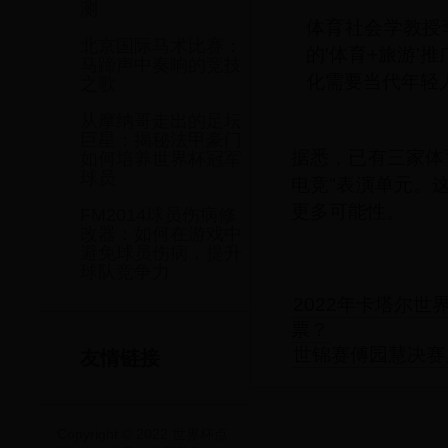
测
体育社会学教授
北京国际马术比赛：
的'体育+旅游
马蹄声中奏响的竞技
化需要当代年轻
之歌
从摩纳哥走出的足坛
巨星：揭秘法甲豪门
据悉，已有三家体
如何培养世界杯冠军
球员
电竞"表演单元。
更多可能性。
FM2014球员伤病修
改器：如何在游戏中
避免球员伤病，提升
球队竞争力
2022年卡塔尔
票？
世锦赛傅园慧决赛
友情链接
Copyright © 2022 世界杯点