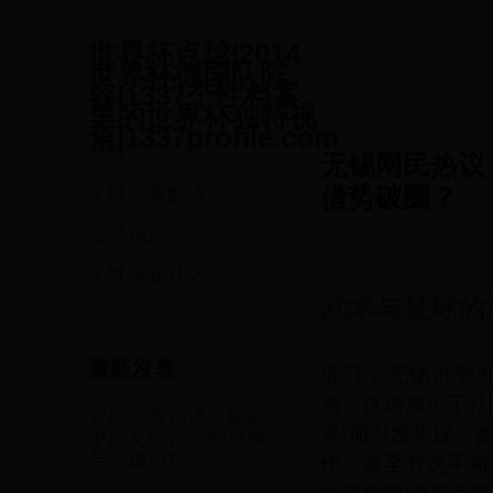
世界杯点球|2014
世界杯德国队阵
容|1337个性档案
里的世界杯独特视
角|1337profile.com
首页
无锡网民热议
借势破圈？
个性赛事解读
独特观点分享
独特观点分享
·
20
个性球迷社区
武术与足球的
最新发表
近日，无锡市举办
题。这场原定于社
女排比赛访谈：揭秘
素"而引发热议。
中国女排背后的故事
与心路历程
作，甚至有选手将