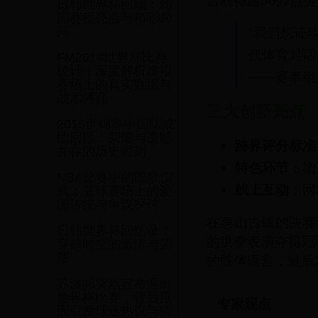
台获得超50万点赞
日韩世界杯回顾：韩
国赛程亮点与精彩瞬
间
"我们想证
代体育对话
FM2014世界杯比赛
统计：深度解析虚拟
——赛事组
赛场上的真实数据与
战术博弈
三大创新亮点
2015世锦赛中国队成
绩回顾：荣耀与遗憾
跨界评分标准
并存的历史时刻
特色环节
：增
NBA比赛中的国歌仪
线上互动
：网
式：篮球赛场上的爱
国传统与争议探讨
在惠山古镇的决赛
日韩世界杯回忆录：
的洪拳表演夺得冠
穿越时空的激情与荣
耀
的肢体语言，最后
苏波邦突然宣布退出
世界杯比赛，背后原
专家观点
因引发球迷热议与猜