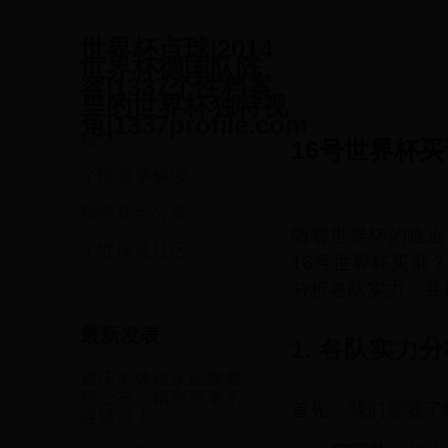
世界杯点球|2014
世界杯德国队阵
容|1337个性档案
里的世界杯独特视
角|1337profile.com
首页
16号世界杯
个性赛事解读
独特观点分享
·
20
独特观点分享
随着世界杯的临近
个性球迷社区
16号世界杯买谁
分析各队实力，并
最新发表
1. 各队实力
重庆奥体跳水比赛赛
程公布，精彩赛事不
首先，我们需要了
容错过！