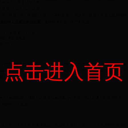
质的球衣，重量比传统棉
地媒体《马卡报》曾报
高温中，鲁梅尼格们奔跑时衣摆几乎不贴皮肤"。但这种超前技术导致首战对阵阿
光染料上形成诡异的光晕
，电视转播画面出现严重色偏。
色过于刺眼被对手投诉
间比赛着装规范
的都市传说
点击进入首页
东德媒体解读为"资本主义的獠牙"。2006年解密的足协档案显示，设计团队确
求——
"需要体现联邦德国的锐意进取"
。耐人寻味的是，决赛对阵意大利时，西
球衣。
物馆的X光检测发现，现存正版球衣领标内侧均有用紫外线才能看到的微型联邦
到90年代才普及。
已成为
复古球衣市场
的顶级藏品，2019年苏富比拍卖会上，鲁梅尼格的落场版