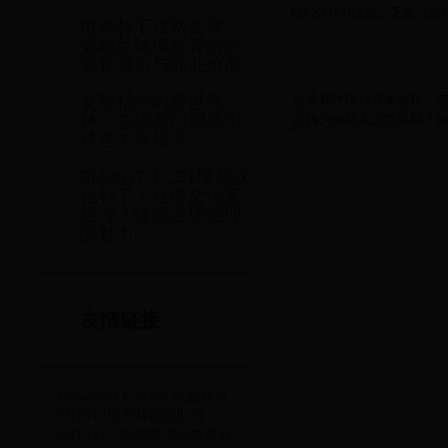
以€23,600成交。正如
世界杯下注网吉祥：
揭秘足球博彩背后的
文化魅力与商业价值
女排精神闪耀世界
世界杯气排球赛事解析：
杯：总决赛门票成为
拉姆为何能入选世界杯？
球迷关注焦点
FM2017 17.31球员汉
化补丁：让中文玩家
更深入体验足球经理
的魅力
友情链接
Copyright © 2022 世界杯点
球|2014世界杯德国队阵
容|1337个性档案里的世界杯