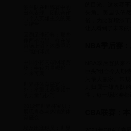
的目光。这次赛事
波兰队在世锦赛中的
头角。美国队依
出色表现：团队合作
与个人英雄主义的完
俗，为比赛增添了
美结合
让人看到了未来的
回溯足球经典：那些
像西格诺里一样在绿
NBA季后赛
茵场上留下浓墨重彩
一笔的球员
中国小将闪耀网球赛
NBA季后赛从来
场：年轻力量崛起，
巨头”组合令人期
未来可期
为最大赢家。常规
世界杯体育盛宴之
则归属于雄鹿队的
外：举重比赛视频中
性，每一场比赛都
的力量与技巧
2012年世界杯宝贝：
CBA联赛：
展现青春与热情的体
育盛会
埃及出塞球员：世界
2021年CBA