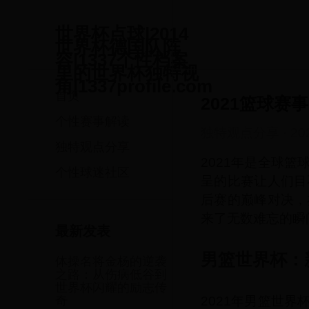
世界杯点球|2014
世界杯德国队阵
容|1337个性档案
里的世界杯独特视
角|1337profile.com
首页
2021篮球赛
个性赛事解读
独特观点分享
·
20
独特观点分享
2021年是全球
个性球迷社区
呈的比赛让人们目
后赛的巅峰对决，
来了无数难忘的瞬
最新发表
男篮世界杯：
体操名将金杨的逆袭
之路：从伤病低谷到
世界杯闪耀的励志传
2021年男篮世
奇