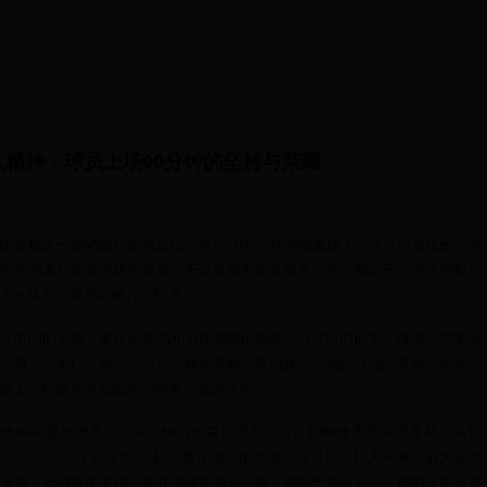
精神：球员上场90分钟的坚持与荣耀
 03:24:21
比赛都是一场硝烟四起的战役，而在这90分钟的绿茵场上，球员们展现出了令
炎热的夏日还是凉爽的晚风，无论是领先还是落后，他们都以无与伦比的毅力
了一场又一场精彩绝伦的比赛。
仅是时间的长度，更是对意志和身体极限的挑战。在这段时间里，球员们需要保
、每一个射门、每一次防守，都关乎着比赛的胜负。他们在场上奔跑、拼抢，
脸上，但眼神中却始终闪烁着不屈的光芒。
典瞬间都与球员们在90分钟内的表现密不可分。1986年墨西哥世界杯，马拉
中，不仅上演了“上帝之手”，更在随后的比赛中连过五人打入一球，成为足球
日世界杯，巴西队的罗纳尔多在决赛中梅开二度，帮助巴西队夺冠，他的坚持与努