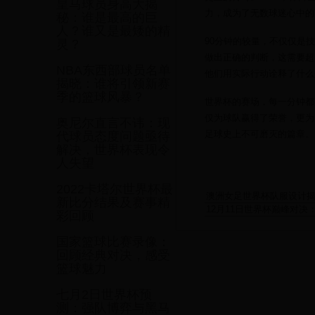
皇马球员身高大揭
力，成为了无数球迷心中的
秘：谁是最高的巨
人？谁又是最矮的精
90分钟的较量，不仅仅是
灵？
做出正确的判断，这需要超
NBA东西部球员名单
他们用实际行动诠释了什么
揭晓：谁将引领新赛
季的篮球风暴？
世界杯的赛场，每一分钟都
仅为球队赢得了荣誉，更为
奥尼尔直言不讳：现
足球史上不可磨灭的篇章。
代球员态度问题亟待
解决，世界杯表现令
人失望
2022卡塔尔世界杯最
澳洲女足世界杯队服设计
新比分结果及赛事精
12月11日世界杯巅峰对
彩回顾
国家篮球比赛录像：
回顾经典对决，感受
篮球魅力
七月2日世界杯预
测：强队博弈与黑马