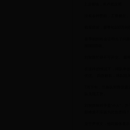
2.没有钱，米卢就没用
没有各种赞助，工资都欠，
截至目前，赛季初100万
赛季初的转会证明出了问题
接踢回B级。
刘智胜忙得不可开交。 最
在这样的情况下，球队举步
优优。 四连败后，球队陷
7月下旬，兰格队对阵甘肃
队兑现工资。
刘智胜称对手是“小人”，
部难道不应该为此负责吗？
至于尹求文，他对媒体表示