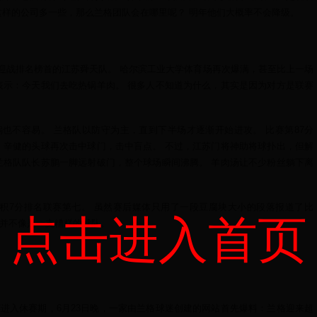
这样的公司多一些，那么兰格团队会在哪里呢？ 明年他们大概率不会降级。
迎战排名榜首的江苏舜天队。 哈尔滨工业大学体育场再次爆满，甚至比上一场
表示：今天我们去吃热锅羊肉。 很多人不知道为什么，其实是因为对方是联赛
也不容易。 兰格队以防守为主，直到下半场才逐渐开始进攻。 比赛第87分
 辛健的头球再次击中球门，击中盲点。 不过，江苏门将神助将球扑出，但解
兰格队队长苏鹏一脚远射破门，整个球场瞬间沸腾。 羊肉汤让不少粉丝躺下离
积7分排名联赛第七。 虽然赛后媒体只用了一段豆腐块大小的段落报道了比
点击进入首页
并不像是一支糟糕的球队。
进入休赛期，6月23日晚，一家由兰格球迷创建的网站首先爆料：兰格迎来超