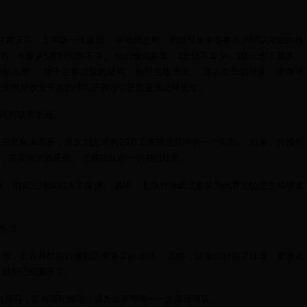
战甘肃天马，上半场一球落后。 中场休息时，朗格球迷举着有意为球队捐款的横
，年龄从5岁到50岁不等。 他们慷慨解囊，1元钱不算少，100元也不算多。
纷点赞。 对于兰格团队的处境，他们也很无语。 这么差劲的球队，全靠球
资金维持收支平衡的球队还谈论引进前亚洲足球先生。
爬到联赛垫底。
只是杯水车薪，而欠刘志才的20万工资只是其中的一个缩影。 后来，外援拒
，甚至拖欠酒店费。 兰格团队的一切都已注定。
败，彻底让球队陷入了深渊。 其中，主场对阵武汉蓝星的比赛恐怕是兰格球迷
角湾
分，但在补时阶段被判罚有争议的点球。 最终，球迷们封锁了球场，要求裁
，裁判已经离开了。
宁波耀马，提前四轮降级，成为该赛季唯一一支降级球队。