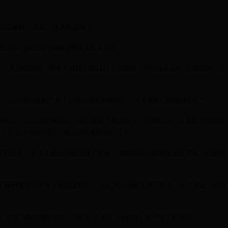
别说教练、球员，连足协都敢欠。
的联赛保证金和50万的转会保证金尚未支付。
。 足协查明后，要求兰格队在9月1日之前就位，否则将取消A、B级资格，直
终，二滨市相关部门为了名誉和信誉出面帮忙，终于在9月15日把钱付了。
维艰。 第二阶段开始后，他们输给了珠海格力、河南建业、武汉蓝星和南京
入了队友之间的斗殴。 怎么可能有团结感呢？
天马之前，拖欠工资的问题达到了顶峰。 教练刘志才偷偷拿走参赛证，勒索球
并于22日宣布由尹秋文接任主教练。 刘志才对此也充满了委屈：没有资金，俱乐
，会尽力帮助球队保级，但他心里清楚：没有钱，米卢来了也没用。