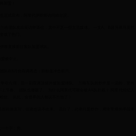
将加盟！
海生正式宣布，阿里代伊即将访问哈尔滨。
向兰格团队发出采访申请信，其中不乏一些主流媒体。 一支A、B级升班马竟然
变成了热门。
代伊将直接前往客队加盟球队。
加盟被中止。
团队在6月份高调表态：目标是冲击前六。
争夺六强，后一刻亚洲顶级外援加盟球队。 兰格车队的炒作是一流的，更何
不上节奏。 团队也傻眼了。 为什么阿里代可能会被AA队拦截？ 阿里代经纪人
粉丝。 从此，全世界的人都认不出他了！
话虽轻描淡写，但谁也说不出来。 说白了，此举只是炒作，用非常规的手段来
就一个字：穷。