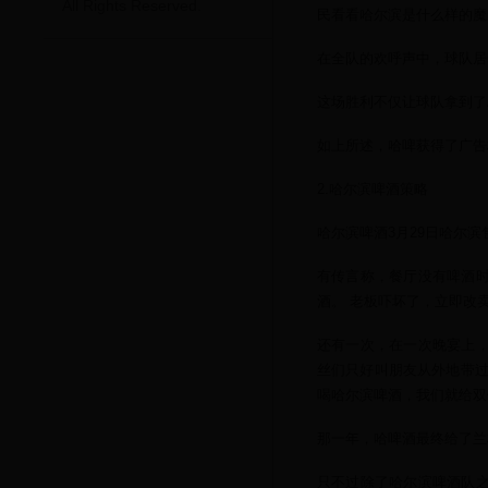
All Rights Reserved.
民看看哈尔滨是什么样的魔
在全队的欢呼声中，球队居
这场胜利不仅让球队拿到了
如上所述，哈啤获得了广告
2.哈尔滨啤酒策略
哈尔滨啤酒3月29日哈尔滨
有传言称，餐厅没有啤酒时
酒。 老板吓坏了，立即改
还有一次，在一次晚宴上，
丝们只好叫朋友从外地带过
喝哈尔滨啤酒，我们就给双
那一年，哈啤酒最终给了兰
只不过除了哈尔滨啤酒队之