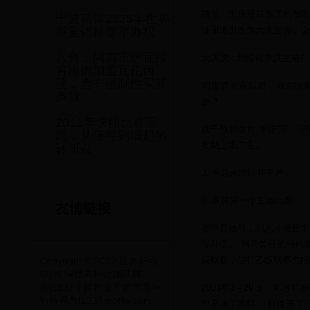
随后，大庆还联系了刘智胜
宁波获得2026年世界
注册地也改为大庆足协，说
举重锦标赛举办权
六台：阿吉雷萨瓦拉
大庆说：我给哈尔滨兰格打
将租借加盟瓦伦西
亚，含非强制性买断
刘志胜无言以对，而尔滨
条款
放？
2011年快船比赛回
在干预和各种“承诺”下，
顾：从低谷到崛起的
赞助主场广告。
转折点
3. 看起来团队并不差
1. 赢得第一个主场比赛
友情链接
赛季开始前，刘志才接替李
等外援。 利马曾经把特维
级联赛，但打乙级联赛也绰
Copyright © 2022 世界杯点
球|2014世界杯德国队阵
容|1337个性档案里的世界杯
2003年3月29日，首场
独特视角|1337profile.com
中充满了黑暗。 好像来了