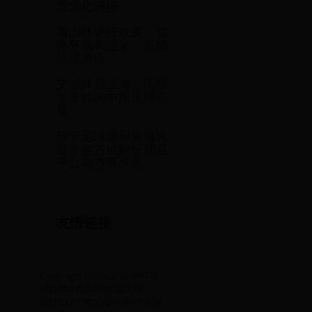
与文化碰撞
眉山球迷狂欢夜：世
界杯观看盛宴，点燃
足球激情
艾迪球员上海：闪耀
世界杯的中国足球新
星
苏宁足球哪里直播比
赛？全方位解析观赛
平台与赛事亮点
友情链接
Copyright © 2022 世界杯点
球|2014世界杯德国队阵
容|1337个性档案里的世界杯