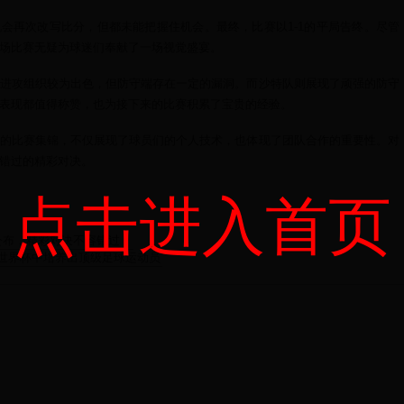
会再次改写比分，但都未能把握住机会。最终，比赛以1-1的平局告终。尽管
场比赛无疑为球迷们奉献了一场视觉盛宴。
进攻组织较为出色，但防守端存在一定的漏洞。而沙特队则展现了顽强的防守
表现都值得称赞，也为接下来的比赛积累了宝贵的经验。
的比赛集锦，不仅展现了球员们的个人技术，也体现了团队合作的重要性。对
错过的精彩对决。
点击进入首页
表公布，精彩对决不容错过！
在世界杯中培养出顶级足球运动员