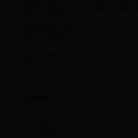
民间篮球员工资揭
里州赛什么比赛？揭秘全
秘：世界杯热潮下的
世界杯赛场上的精彩运动
草根球员生存现状
哥斯达黎加球员排行
榜：解析他们在世界
杯舞台上的表现与贡
献
世界杯塞车比赛中裁
判的公正性与挑战：
一场速度与规则的较
量
友情链接
Copyright © 2022 世界杯点
球|2014世界杯德国队阵
容|1337个性档案里的世界杯