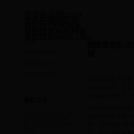
世界杯点球|2014
世界杯德国队阵
容|1337个性档案
里的世界杯独特视
角|1337profile.com
首页
国家男篮队在
望
个性赛事解读
独特观点分享
个性赛事解读
·
20
个性球迷社区
在最近的世界杯预
关注的焦点。经过
力和战术执行力，
最新发表
本次窗口期的比赛
人民网评论文章：世
色的团队合作和个
界杯不仅是足球盛
中，几位核心球
宴，更是文化交流的
桥梁
分，还在防守端发