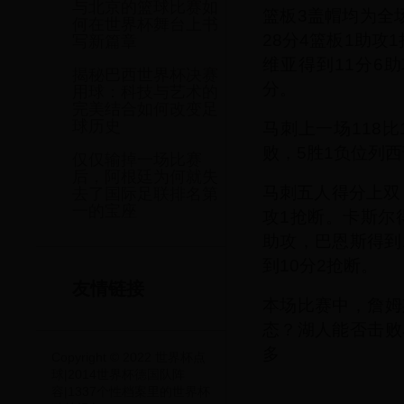
与北京的篮球比赛如
篮板3盖帽均为全
何在世界杯舞台上书
28分4篮板1助攻
写新篇章
维亚得到11分6
揭秘巴西世界杯决赛
分。
用球：科技与艺术的
完美结合如何改变足
球历史
马刺上一场118
败，5胜1负位列
仅仅输掉一场比赛
后，阿根廷为何就失
马刺五人得分上双
去了国际足联排名第
一的宝座
攻1抢断。卡斯尔得
助攻，巴恩斯得到
到10分2抢断。
友情链接
本场比赛中，詹姆
态？湖人能否击败
多
Copyright © 2022 世界杯点
球|2014世界杯德国队阵
容|1337个性档案里的世界杯