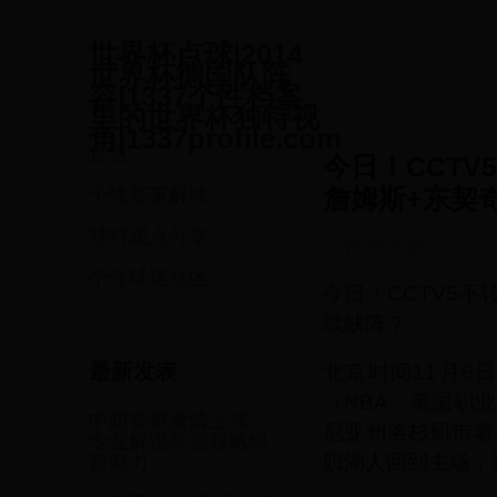
世界杯点球|2014
世界杯德国队阵
容|1337个性档案
里的世界杯独特视
角|1337profile.com
首页
今日！CCTV
詹姆斯+东契
个性赛事解读
独特观点分享
个性赛事解读
·
20
个性球迷社区
今日！CCTV5不
续缺阵？
北京时间11月6日
最新发表
（NBA，美国职
中超赛事激情上演，
尼亚州洛杉矶市著
专业解说带您领略绿
矶湖人回到主场，
茵魅力