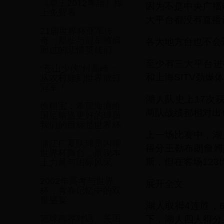
《拳王2012粵語》線
因为不是中央广播
上免費看
大平台都没有直播
21届世界杯亚军传
奇：那些与冠军擦肩
各大地方台也不会
而过的悲情英雄们
至少有三大平台进
“苍山少侠”付高峰：
和上海SITV劲
从农村娃到世界散打
冠军！
湖人队史上17次
徐根宝：希望海港给
两队战绩都相对出
国足输送更好的球员
我们的目标是世界杯
上一场比赛中，湖
浙江广夏队球员闪耀
得分王勒布朗詹姆
世界杯舞台，展现本
斯，但在客场12
土力量与国际风采
2002年高考与世界
展开全文
杯：青春记忆中的双
重盛宴
湖人取得4连胜，
下，湖人四人得分
篮球跨界对话：美国