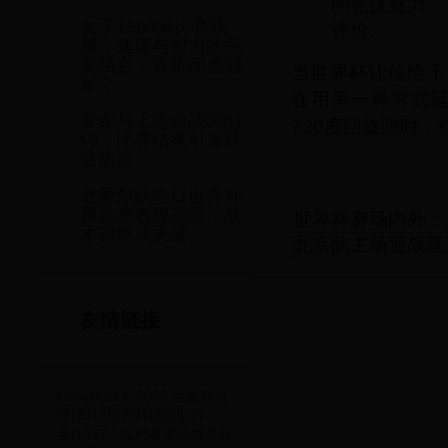
的竞技魅力。
女子1500米比赛视
评价。
频：速度与耐力的完
美结合，谁将问鼎冠
当世界杯让位给下
军？
在用另一种方式
亚泰与上港激战90分
720度回旋踢时
钟，比赛结果引发球
迷热议
北爱尔队昨日世界杯
预选赛表现亮眼，战
世界杯赛场内外：
术调整成关键
北京队主场迎战延
友情链接
Copyright © 2022 世界杯点
球|2014世界杯德国队阵
容|1337个性档案里的世界杯