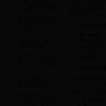
上海球员白雪峰公
选手艾哈迈德·凯
子：世界杯赛场上的
条转发量超过50
新星崛起与未来展望
如世界杯进球集锦
亚泰足球赛直播点燃
冬日激情，球迷齐聚
二、技术流分
共赏精彩对决
慢动作解析：
2017年FOX体育世界
0.5倍速教学
杯经典回顾：激情、
荣耀与难忘瞬间
战术对比：
有
项目类比
女子1500米比赛视
装备测评：
格
频：速度与耐力的完
美结合，谁将问鼎冠
三、商业价值
军？
卡特上过比赛吗？揭
据SportsBi
秘传奇球星在世界杯
217%，某能量
赛场上的表现
内容无国界」的现
民间篮球员工资揭
秘：世界杯热潮下的
「散打视频的
草根球员生存现状