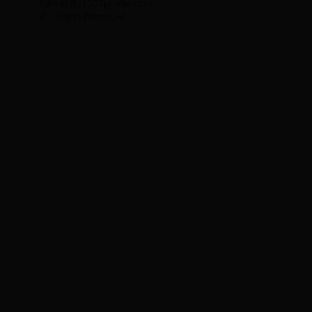
独特视角|1337profile.com
All Rights Reserved.