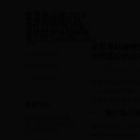
世界杯点球|2014
世界杯德国队阵
容|1337个性档案
里的世界杯独特视
角|1337profile.com
首页
从世界杯激情
全球观众的运
个性赛事解读
独特观点分享
个性赛事解读
·
20
个性球迷社区
世界杯的狂热尚
——国外散打格斗
让格斗爱好者热血
最新发表
一、散打格斗
阿根廷长发球员图
片：回顾世界杯历史
在YouTube、Ins
上的经典瞬间
#CombatSp