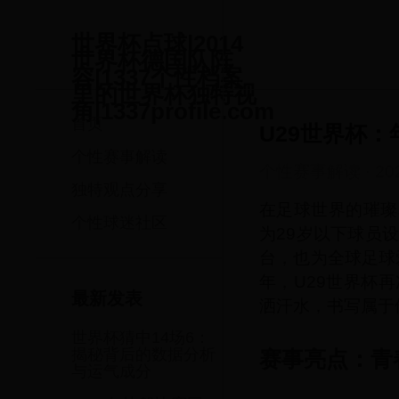
世界杯点球|2014
世界杯德国队阵
容|1337个性档案
里的世界杯独特视
角|1337profile.com
首页
U29世界杯
个性赛事解读
个性赛事解读
·
20
独特观点分享
在足球世界的璀璨
个性球迷社区
为29岁以下球员
台，也为全球足球
年，U29世界杯
最新发表
洒汗水，书写属于
世界杯猜中14场6：
揭秘背后的数据分析
赛事亮点：青
与运气成分