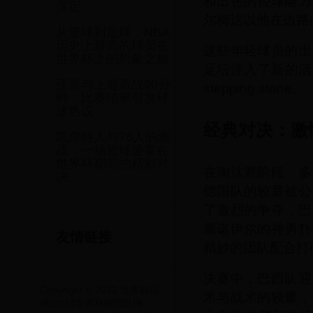
和出色的控球能力
落定
尔梅达以他在边路
从篮球到足球：NBA
历史上最高的球员在
这些年轻球员的出
世界杯上的想象之旅
足坛注入了新的活
亚泰与上港激战90分
stepping stone。
钟，比赛结果引发球
迷热议
经典对决：激
凯尔特人与76人的激
战：一场篮球盛宴在
世界杯期间的精彩对
在淘汰赛阶段，多
决
德国队的较量被公
了激烈的争夺，巴
靠诺伊尔的神勇扑
友情链接
精妙的团队配合打
决赛中，巴西队迎
Copyright © 2022 世界杯点
术与战术的较量，
球|2014世界杯德国队阵