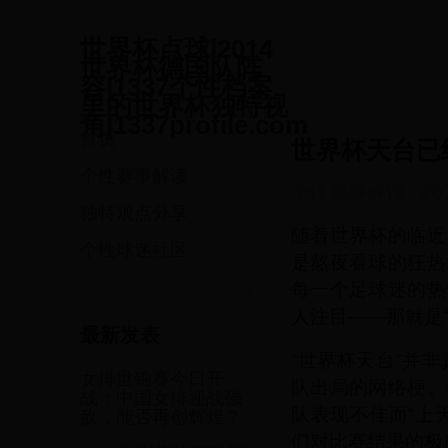
世界杯点球|2014
世界杯德国队阵
容|1337个性档案
里的世界杯独特视
角|1337profile.com
首页
世界杯天台已
个性赛事解读
个性赛事解读
·
20
独特观点分享
随着世界杯的临近
个性球迷社区
是熬夜看球的狂热
每一个足球迷的热
人注目——那就是“
最新发表
“世界杯天台”并
女排世锦赛今日开
队出局的网络梗。
战：中国女排迎战强
队表现不佳而“上
敌，能否再创辉煌？
们对比赛结果的极