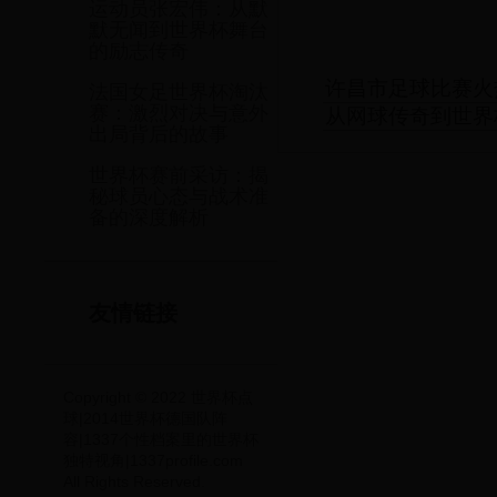
运动员张宏伟：从默
默无闻到世界杯舞台
的励志传奇
许昌市足球比赛火
法国女足世界杯淘汰
赛：激烈对决与意外
从网球传奇到世界
出局背后的故事
世界杯赛前采访：揭
秘球员心态与战术准
备的深度解析
友情链接
Copyright © 2022 世界杯点
球|2014世界杯德国队阵
容|1337个性档案里的世界杯
独特视角|1337profile.com
All Rights Reserved.