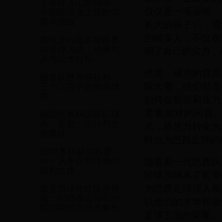
丁俊晖玉山世锦赛：
仅仅是一项运动，
中国斯诺克之星的荣
耀与挑战
长大的孩子们，通
的很多人，不仅在
西班牙vs俄罗斯世界
杯进球大战：经典对
明了自己的实力，
决与战术分析
然而，成功的背后
秘鲁队世界杯征程：
际大赛，他们都是
三十二强中的南美雄
鹰
如何在期望和压力
需要面对的问题
德国世界杯国家队球
衣：历史、设计与文
式，将压力转化为
化象征
时也为巴西足球的
06世界杯裁判科里
随着新一代巴西队
纳：从争议到传奇的
裁判之路
轻球员继承了前辈
为巴西足球注入新
速度滑冰张红比赛视
频：回顾奥运冠军的
以他们的才华和激
辉煌瞬间与技术解析
足球王国的荣耀。