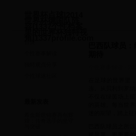
世界杯点球|2014
世界杯德国队阵
容|1337个性档案
里的世界杯独特视
角|1337profile.com
首页
巴西队球员：
期待
个性赛事解读
独特观点分享
个性赛事解读
·
20
个性球迷社区
在足球的世界里
连。从贝利到罗纳
不仅在绿茵场上留
最新发表
的英雄。每当世界
迷的期望，踏上征
希金斯世锦赛再创辉
煌：传奇选手的坚守
巴西队球员之所以
与突破
赋异禀，更重要的