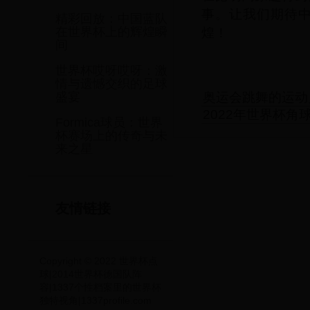
事。让我们期待
精彩回放：中国蓝队
煌！
在世界杯上的辉煌瞬
间
世界杯哎呀哎呀：激
情与遗憾交织的足球
奥运会跳舞的运动
盛宴
2022年世界杯
Formica球员：世界
杯赛场上的传奇与未
来之星
友情链接
Copyright © 2022 世界杯点
球|2014世界杯德国队阵
容|1337个性档案里的世界杯
独特视角|1337profile.com