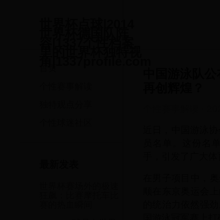
世界杯点球|2014
世界杯德国队阵
容|1337个性档案
里的世界杯独特视
角|1337profile.com
首页
中国游泳队公
再创辉煌？
个性赛事解读
独特观点分享
个性赛事解读
·
20
个性球迷社区
近日，中国游泳协
员名单。这份名
手，引发了广大体
最新发表
在男子项目中，奥
世界杯赛场外的极速
顺在东京奥运会上
狂飙：比赛摩托车比
的统治力依然强劲
赛的热血瞬间
国游泳冠军赛上打