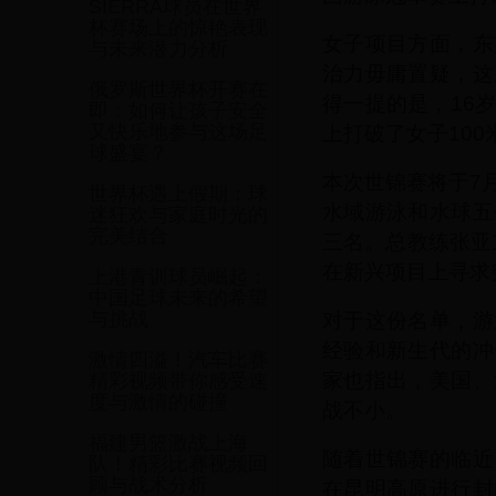
SIERRA球员在世界
杯赛场上的惊艳表现
女子项目方面，东
与未来潜力分析
治力毋庸置疑，这
俄罗斯世界杯开赛在
得一提的是，16
即：如何让孩子安全
上打破了女子10
又快乐地参与这场足
球盛宴？
本次世锦赛将于7
世界杯遇上假期：球
水域游泳和水球五
迷狂欢与家庭时光的
完美结合
三名。总教练张亚
在新兴项目上寻求
上港青训球员崛起：
中国足球未来的希望
对于这份名单，游
与挑战
经验和新生代的冲
激情四溢！汽车比赛
家也指出，美国、
精彩视频带你感受速
度与激情的碰撞
战不小。
福建男篮激战上海
随着世锦赛的临近
队！精彩比赛视频回
顾与战术分析
在昆明高原进行封