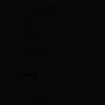
皇马现任球员闪耀世
界杯：盘点银河战舰
众将的精彩表现与未
来展望
普京预测世界杯：俄
罗斯总统对足球的热
情与独到见解
世界杯国家品牌：足
球盛宴背后的文化输
出与商业价值
友情链接
Copyright © 2022 世界杯点
球|2014世界杯德国队阵
容|1337个性档案里的世界杯