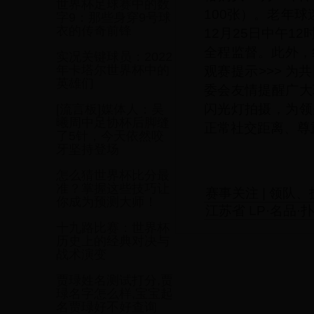
世界杯足球赛中的数
100张）。老年球
字9：那些身穿9号球
衣的传奇前锋
12月25日中午
全程监督。此外，
实况关键球员：2022
观赛提示>>> 
年卡塔尔世界杯中的
英雄们
委会友情提醒广大
闪光灯拍摄，为领
[流言板]媒体人：吴
曦周中足协杯后脚缝
正常社交距离、尊
了5针，今天依然咬
牙坚持登场
怎么猜世界杯比分最
准？掌握这些技巧让
赛事关注 | 领队
你成为预测大师！
江苏省 LP·名品
十九路比赛：世界杯
历史上的经典对决与
战术演变
贾琭姓名测试打分,贾
琭名字怎么样,宝宝起
名贾琭好不好查询