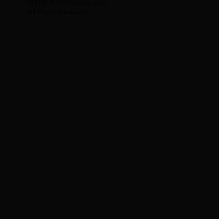
独特视角|1337profile.com
All Rights Reserved.