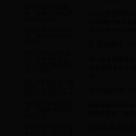
魏锐K1比赛视频解
作为日本篮球史上
析：揭秘中国搏击新
星的崛起之路
轮第9顺位被华盛
成为日本首位在N
女足世界杯虹口足球
场：激情与荣耀的绿
茵战场
2. 渡边雄太（Yu
2015 CBA东莞队球
另一位备受瞩目的
员在篮球与足球之
间：寻找跨界运动的
斯灰熊和多伦多猛
灵感与挑战
地。
揭开世界杯运动员的
秘密：心理战术、训
3. 马场雄大（Yu
练技巧与背后的故事
虽然未能在NBA
阿根庭世界杯赛程安
排：关键比赛时间与
赛和季前赛，目前
对手分析
NCAA赛场上
震惊！世界杯史上最
夸张比分，足球比赛