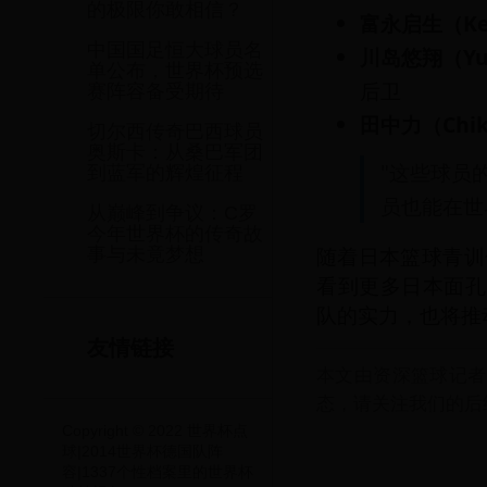
的极限你敢相信？
富永启生（Keis
中国国足恒大球员名
川岛悠翔（Yuu
单公布，世界杯预选
后卫
赛阵容备受期待
田中力（Chika
切尔西传奇巴西球员
奥斯卡：从桑巴军团
"这些球员
到蓝军的辉煌征程
员也能在世
从巅峰到争议：C罗
今年世界杯的传奇故
随着日本篮球青训
事与未竟梦想
看到更多日本面孔
队的实力，也将推
友情链接
本文由资深篮球记者
态，请关注我们的后
Copyright © 2022 世界杯点
球|2014世界杯德国队阵
容|1337个性档案里的世界杯