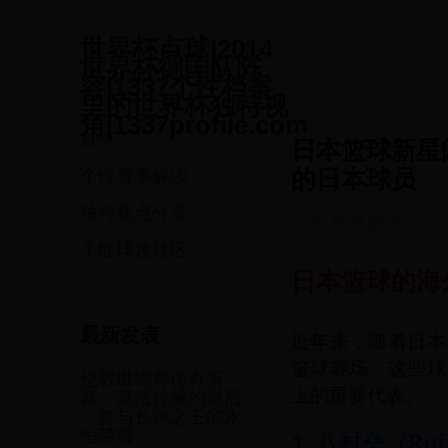
世界杯点球|2014
世界杯德国队阵
容|1337个性档案
里的世界杯独特视
角|1337profile.com
首页
日本篮球新星
的日本球员
个性赛事解读
独特观点分享
个性赛事解读
·
20
个性球迷社区
日本篮球的海
最新发表
近年来，随着日本
篮球赛场。这些球
伦敦世锦赛传奇落
上的重要代表。
幕：莫法拉赫的最后
一舞与长跑之王的永
恒荣耀
1. 八村垒（Rui