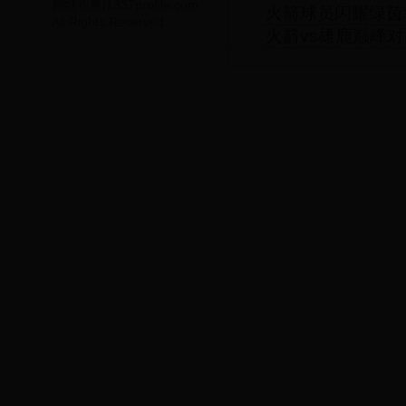
独特视角|1337profile.com
火箭球员闪耀绿茵
All Rights Reserved.
火箭vs雄鹿巅峰