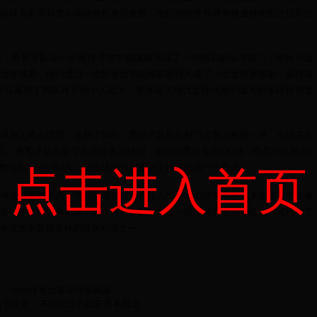
场球员若塔和费尔南德斯也表现抢眼，他们的精准传球和快速传切配合让荷兰
段，葡萄牙队在一次角球进攻中由佩佩完成了一次精彩的头球破门，将比分反
没有放弃，他们通过一次快速反击由维霍斯特完成了一次近距离推射，最终将
赛不仅展现了两队球员的个人能力，更体现了现代足球比赛中战术的多样性和复
球率上略占优势，达到了55%，而荷兰队则在射门次数上稍胜一筹，全场共完
射正。葡萄牙队的防守则显得更加稳固，全场比赛仅有3次犯规，而荷兰队则有5
数分别为5次和4次，定位球的运用成为了比赛的另一个亮点。
点击进入首页
球迷们看到了高水平的足球竞技，也让人们更加期待两队在未来的比赛中能够
是荷兰队的青春风暴，还是葡萄牙队的黄金一代，他们都用自己的方式诠释了
将成为本届世界杯的经典对决之一。
员：他的传奇故事与球场风采
转播节目表：不容错过的精彩赛事指南