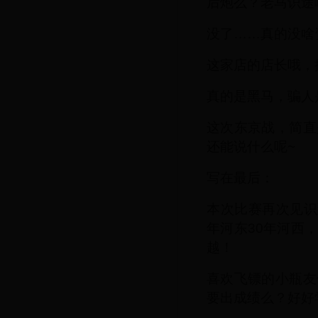
后炮么？老马识途
没了……真的没啥
这家店的店长哦，
真的是黑马，骗人
这次东京战，简直
还能说什么呢~
写在最后：
本次比赛再次见识
年河东30年河西
越！
喜欢飞镖的小瓶友
要出成绩么？好好