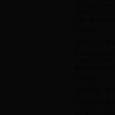
MASTER28.8
局比赛中上演了花
直是一场决赛级的
竹本 吉伸：
1972年出生，身
然而！也许是消耗
（为什么又是东京
要不要这么硬拼啊
金子 憲太：
1991年出生，身
再来说说鈴木 徹吧
鈴木童鞋在16进