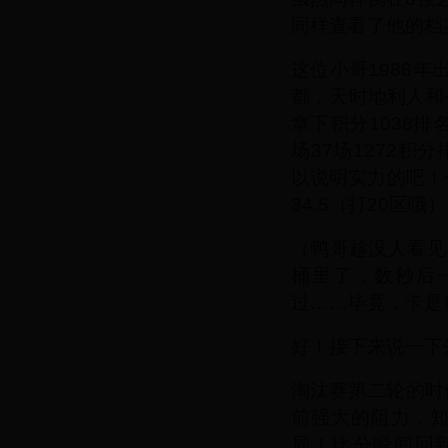
同样查看了他的档案
这位小哥1988年
都，天时地利人和
拿下积分1038排
场37场1272
以说明实力的吧！
34.5（打20区哦
（鸭哥趁没人看见
桶里了，数秒后
过……毕竟，卡是
好！接下来说一下
淘汰赛第二轮的时
前强大的阻力，知
局！比分瞬间回