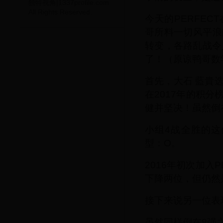
独特视角|1337profile.com
All Rights Reserved.
今天的PERFE
哥所料一切风平浪
转变，各路乱战令
了！（原谅鸭哥数
首先，大石 藍貴
在2017年的积分
健并坚决！虽然倒
小组4战全胜的这
型：O。
2016年初次加入
下降两位，但仍然
接下来说另一位表
虽然同样倒在8强