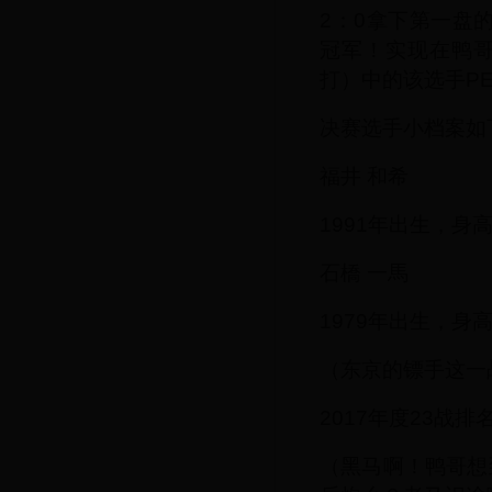
2：0拿下第一盘
冠军！实现在鸭
打）中的该选手PE
决赛选手小档案如
福井 和希
1991年出生，身
石橋 一馬
1979年出生，身
（东京的镖手这一
2017年度23战
（黑马啊！鸭哥想