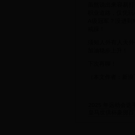
虽然说出来容易打
职业道路，仅凭玩
A级冠军？没进到
戒躁！
须知人外有人天外
加油稳步上升！
下次再聊！
（本文作者：新浪
2025 年远动会选
皇马世俱杯豪掷百