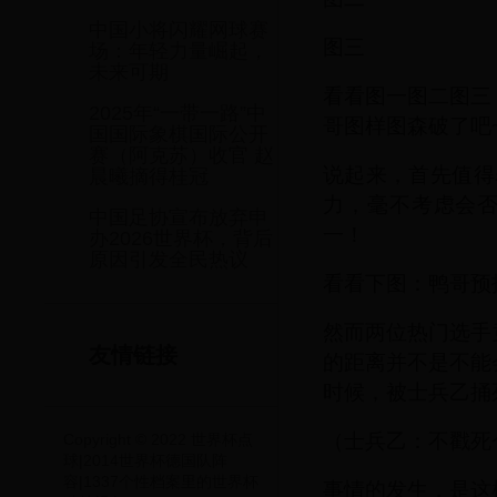
中国小将闪耀网球赛
图三
场：年轻力量崛起，
未来可期
看看图一图二图三
2025年“一带一路”中
哥图样图森破了吧
国国际象棋国际公开
赛（阿克苏）收官 赵
说起来，首先值得
晨曦摘得桂冠
力，毫不考虑会否
中国足协宣布放弃申
一！
办2026世界杯，背后
原因引发全民热议
看看下图：鸭哥预
然而两位热门选手
友情链接
的距离并不是不能
时候，被士兵乙捅
（士兵乙：不戳死
Copyright © 2022 世界杯点
球|2014世界杯德国队阵
容|1337个性档案里的世界杯
事情的发生，是这