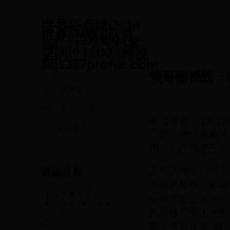
世界杯点球|2014
世界杯德国队阵
容|1337个性档案
里的世界杯独特视
角|1337profile.com
首页
鸭哥镖视线：20
个性赛事解读
个性赛事解读
·
20
独特观点分享
各位童鞋！3月11
个性球迷社区
完赛；鸭哥挠着头
哦，别问我哪三个
言归正传！（接下
最新发表
不扔砖块儿）首先预
【深度解析】台球8
回赛的第二天首尔
球比赛视频：从规则
转夺取冠军！然而
技巧到精彩对决全攻
略
那个不思议黄金狗