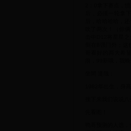
2：0拿下赛点，愤
后，必须一轮拿下
后，哈哈哈哈，还
吹了两次！（你俩
击中D12将星星
倒在8强门外；这
哥看好的两大希
痕，99新哦，我
坐間 達哉：
1982年出生，身
接下来我们说说八
先看图！
鸭哥预测的人选，