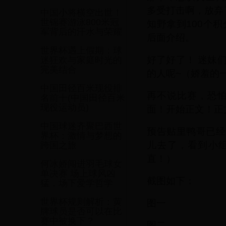
多受打击啊，放弃了
中国小将横空出世！
世锦赛游泳800米冠
知野拿到100个
军背后的汗水与荣耀
后面介绍。
世界杯遇上假期：球
好了好了！ 迷妹
迷狂欢与家庭时光的
完美结合
的人呢~（娇羞的
中国田径百米现役排
再不说比赛，恐
名前十(中国田径百米
现役运动员)
面！开始正文！正
中国球迷齐聚巴西世
预告贴里鸭哥已经
界杯：激情与梦想的
儿去了，看到小组
跨国之旅
直！）
何冰娇闯进羽毛球女
单决赛 场上球风凶
截图如下：
猛，场下爱学哲学
世界杯规则解析：黄
图一
牌球员是否可以在比
赛中被换下？
图二