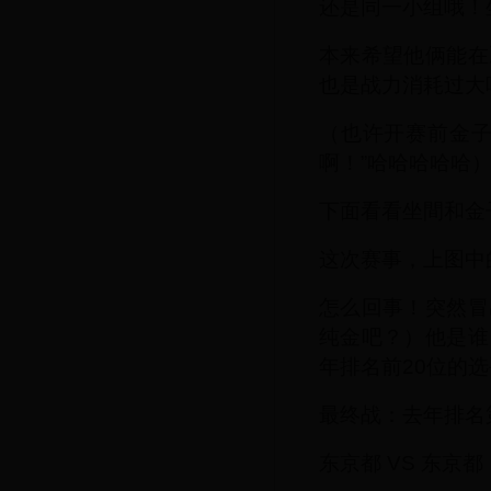
还是同一小组哦！
本来希望他俩能在
也是战力消耗过大
（也许开赛前金子
啊！”哈哈哈哈哈
下面看看坐間和金
这次赛事，上图中
怎么回事！突然冒
纯金吧？）他是谁
年排名前20位的
最终战：去年排名第
东京都 VS 东京都