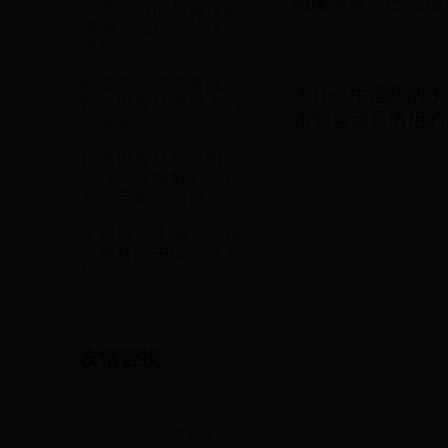
场魔术师，已经用
比赛：激情与速度的
碰撞，城市间的体育
盛宴
欧文与他的传奇战
为什么中国队的水
靴：世界杯赛场上的
击剑运动员情侣的
经典瞬间
日本世界杯什么时候
举行？详细解析赛程
安排与备战情况
艾迪球员上海：闪耀
世界杯的中国足球新
星
友情链接
Copyright © 2022 世界杯点