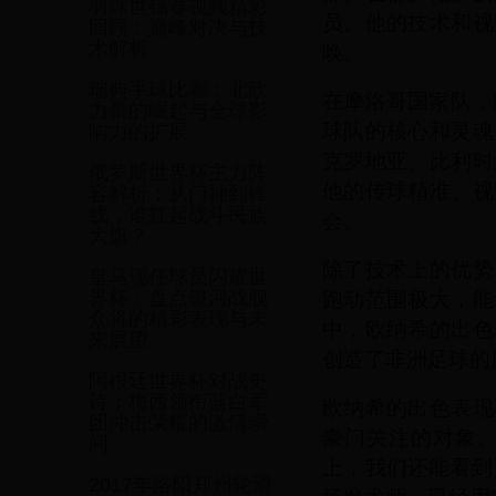
羽球世锦赛视频精彩
员。他的技术和视
回顾：巅峰对决与技
术解析
唤。
瑞典手球比赛：北欧
在摩洛哥国家队，
力量的崛起与全球影
球队的核心和灵魂
响力的扩展
克罗地亚、比利时
俄罗斯世界杯主力阵
他的传球精准、视
容解析：从门神到锋
线，谁扛起战斗民族
会。
大旗？
除了技术上的优势
皇马现任球员闪耀世
跑动范围极大，能
界杯：盘点银河战舰
众将的精彩表现与未
中，欧纳希的出色
来展望
创造了非洲足球的
阿根廷世界杯对战史
诗：梅西领衔蓝白军
欧纳希的出色表现
团冲击荣耀的激情瞬
豪门关注的对象
间
上，我们还能看到
2017年洛阳郑州轮滑