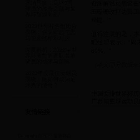
资深解说员詹俊在
罗纳耳多：足球9号
球员的传奇之路与世
王珊珊改打边翼卫
界杯辉煌时刻
精髓。"
2022世界杯各组比分
揭晓：强队崛起与黑
值得注意的是，本
马逆袭的精彩对决
吧经理表示："周
深度解析：2022年世
60%。"
界杯波兰国家队名单
背后的战术与策略
（本文部分数据来
2023年度最佳女球员
揭晓：她如何成为足
球界的传奇？
中国女排世界杯历
广西籍篮球运动员
友情链接
Copyright © 2022 世界杯点