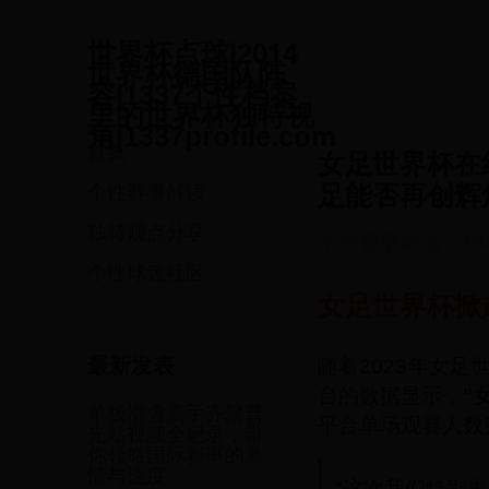
世界杯点球|2014
世界杯德国队阵
容|1337个性档案
里的世界杯独特视
角|1337profile.com
首页
女足世界杯在
足能否再创辉
个性赛事解读
独特观点分享
个性赛事解读
·
20
个性球迷社区
女足世界杯掀
随着2023年女
最新发表
台的数据显示，
"
单板滑雪高手齐聚普
平台单场观赛人数
光站视频全记录，带
你领略国际赛事的激
情与速度
"这次我们特别推