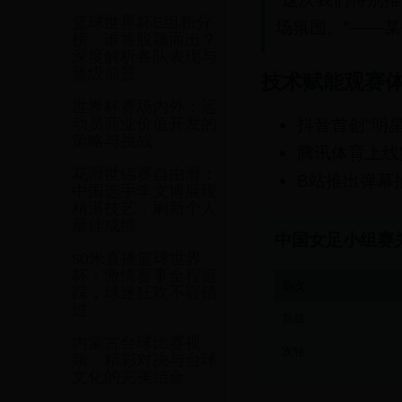
篮球世界杯E组积分
场氛围。"——
榜：谁将脱颖而出？
深度解析各队表现与
晋级前景
技术赋能观赛
世界杯赛场内外：运
动员商业价值开发的
抖音首创"明
策略与挑战
腾讯体育上线
花滑世锦赛自由滑：
B站推出弹幕
中国选手李文博展现
精湛技艺，刷新个人
最佳成绩
中国女足小组赛
s0米直播篮球世界
杯：激情赛事全程追
场次
踪，球迷狂欢不容错
过
首战
内蒙古台球比赛视
次轮
频：精彩对决与台球
文化的完美结合