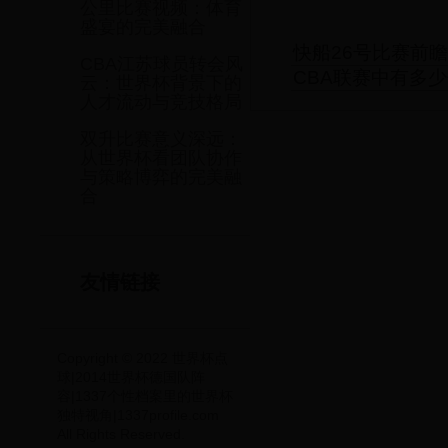
公里比赛视频：体育
盛宴的完美融合
快船26号比赛前
CBA江苏球员转会风
CBA联赛中有多
云：世界杯背景下的
人才流动与竞技格局
双升比赛意义深远：
从世界杯看团队协作
与策略博弈的完美融
合
友情链接
Copyright © 2022 世界杯点
球|2014世界杯德国队阵
容|1337个性档案里的世界杯
独特视角|1337profile.com
All Rights Reserved.