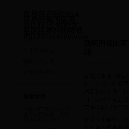
世界杯点球|2014
世界杯德国队阵
容|1337个性档案
里的世界杯独特视
角|1337profile.com
首页
残疾田径比赛
能
个性赛事解读
独特观点分享
个性赛事解读
·
20
个性球迷社区
在充满激情与挑战
出了人类生命不屈
感受到运动员们超
最新发表
们，虽然身体上面
实际行动证明了“
吉林队广东球员闪耀
世界杯预选赛，展现
在此次比赛中，来
南粤足球新风貌
表各自的国家出战