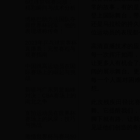
6红球世锦赛回放：
常的故事，有的是
精彩瞬间与战术分析
登上国际舞台，带
博格巴助力法国队夺
还是马拉松的持久
得世界杯冠军，他的
表现堪称传奇！
位运动员的表现都
2023年乒乓球世界杯
高清直播技术的应
直播表：完整赛程与
每一次挥汗如雨，
观赛指南
让更多人有机会了
中国跳高运动员在国
阔的展示舞台。更
际赛场上的崛起与挑
战
每一个人面对困
想。
新疆与广东男篮巅峰
对决：CBA赛场上的
此次残疾田径比
南北之争
舞。它提醒我们，
直拍运动员在世界杯
脚下就有路。让我
赛场上的风采：技巧
与挑战
见证他们创造的奇
激情世界杯与赛马50