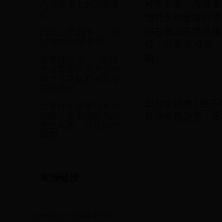
对手方面，海港主
为绿茵场上的荣耀象
征
他们五外援阵容齐
的右后卫依然是难
国足公开选帅：目标
打进2030世界杯
错，只有高准翼
固。
世界杯32选1：谁能
突破重围问鼎大力神
杯？深度解析各队夺
冠可能性
田径世锦赛 | 男
世界杯热身赛日本对
欧洲杯预选赛：谁
巴西：亚洲强队挑战
桑巴军团，球迷期待
爆棚
友情链接
Copyright © 2022 世界杯点