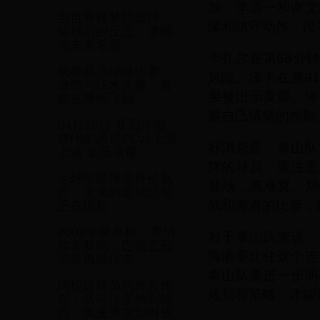
加、李源一和谢文
当世界杯梦想破碎：
绪和防守动作，没
输球后的反思、遗憾
与未来希望
卡扎尔在第68分
成都双流排球比赛：
风险。泽卡在第9
激情与汗水共舞，青
果被出示黄牌。泽
春在网间飞扬
要自己情绪的控制
04月10日 亚冠小组
赛H组 悉尼FCvs上海
好消息是，泰山队
上港 全场录像
牌的球员，要注意
足球年轻球员身价飙
登场，高准翼、郑
升：未来的足坛巨星
战和海港的比赛，
正在崛起
2002年世界杯：罗纳
对于泰山队来说，
尔多双响，巴西五冠
海港要止住这个连
荣耀再续传奇
泰山队要进一步明
阿根廷球员的长发传
规划和策略，才能
奇：从马拉多纳到梅
西，飘逸秀发如何成