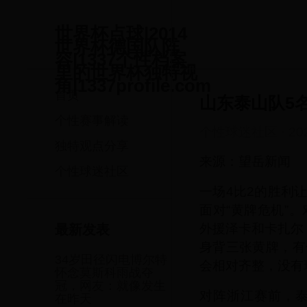
世界杯点球|2014
世界杯德国队阵
容|1337个性档案
里的世界杯独特视
角|1337profile.com
首页
山东泰山队5
个性赛事解读
个性球迷社区
·
20
独特观点分享
来源：望岳新闻
个性球迷社区
一场4比2的胜利
面对“黄牌危机”
外援泽卡和卡扎尔
最新发表
身背三张黄牌，有
34岁田径闪电博尔特
会相对齐整，没有
怀念莫斯科雨战夺
冠，网友：就像发生
对阵浙江赛前，
在昨天