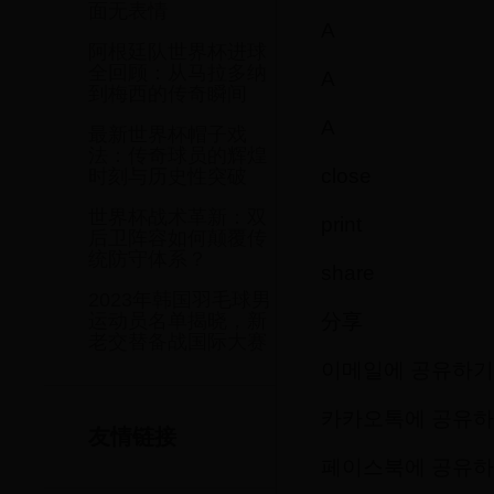
面无表情
A
阿根廷队世界杯进球
全回顾：从马拉多纳
A
到梅西的传奇瞬间
A
最新世界杯帽子戏
法：传奇球员的辉煌
close
时刻与历史性突破
世界杯战术革新：双
print
后卫阵容如何颠覆传
统防守体系？
share
2023年韩国羽毛球男
分享
运动员名单揭晓，新
老交替备战国际大赛
이메일에 공유하기
카카오톡에 공유
友情链接
페이스북에 공유