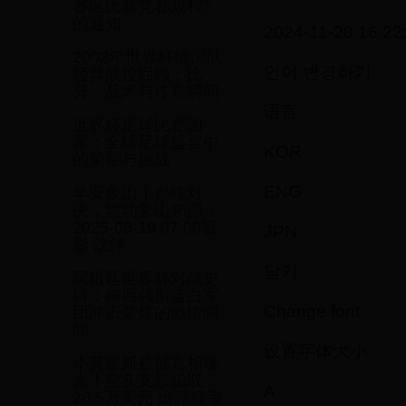
赛区比赛竞赛规程》
的通知
2024-11-20 16:22
2002年世界杯德国队
언어 변경하기
经典战役回顾：比
分、战术与传奇瞬间
语言
世界杯足球比赛国
家：全球足球盛宴中
KOR
的荣耀与挑战
ENG
早安象山｜巅峰对
决，燃动象山来源：
2025-08-19 07:00摄
JPN
影 沈洋
닫기
阿根廷世界杯对战史
诗：梅西领衔蓝白军
Change font
团冲击荣耀的激情瞬
间
设置字体大小
小莫里斯被捕真相曝
光！空头支票骗取
A
26.5万美元 出席庭审