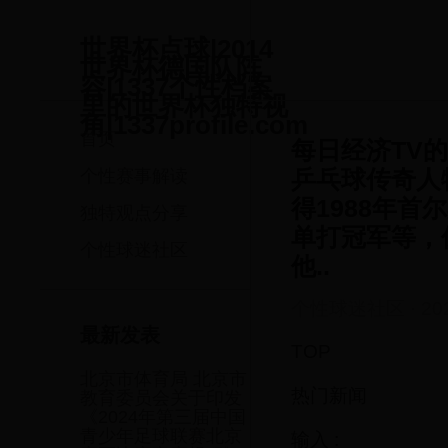
世界杯点球|2014
世界杯德国队阵
容|1337个性档案
里的世界杯独特视
角|1337profile.com
首页
每日经济TV
乒乓球传奇人
个性赛事解读
得1988年首
独特观点分享
单打冠军等，
个性球迷社区
他..
个性球迷社区
·
20
最新发表
TOP
北京市体育局 北京市
热门新闻
教育委员会关于印发
《2024年第三届中国
青少年足球联赛北京
输入 :