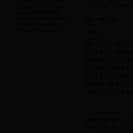
트위터에 공유하기
Copyright © 2022 世界杯点
球|2014世界杯德国队阵
링크 복사하기
容|1337个性档案里的世界杯
独特视角|1337profile.com
All Rights Reserved.
close
每日经济TV的采
静和导演的真实故事
世界乒乓球锦标赛
他正在引领后辈们
回顾了自己在选手
南北统一代表队战
开选手时期每次重
信鸽比赛有什么意
99信鸽网 于 2025-