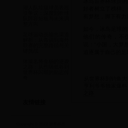
冰岛世界杯球员的
湖人队垃圾球员表现
好者树立了榜样。
引争议：深度剖析球
有梦想，脚下有力
队阵容短板与未来调
整方向
如今，冰岛足球的
足球运动员输出渠道
他们的传奇，不
解析：从青训到海外
说：“小国，大梦
联赛的完整路径与关
键挑战
追逐属于自己的足
体操名将金杨的逆袭
之路：从伤病低谷到
世界杯闪耀的励志传
奇
从世界杯到钓鱼大
亨利爷爷独家爆料
之路
友情链接
Copyright © 2022 世界杯点