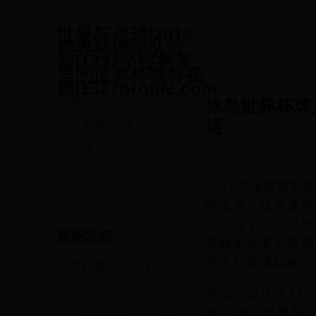
世界杯点球|2014
世界杯德国队阵
容|1337个性档案
里的世界杯独特视
角|1337profile.com
首页
冰岛世界杯球
运
个性赛事解读
独特观点分享
个性球迷社区
·
20
个性球迷社区
2018年俄罗斯
的焦点。这支来自
一段属于小国足球
最新发表
承载着国家的希望
是冰岛足球精神的
世界杯赛场上，如何
科学分配每个球员的
冰岛，这个人口不
上场时间？
就。冰岛世界杯