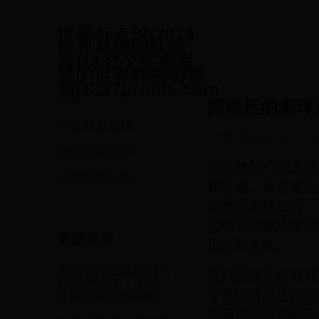
世界杯点球|2014
世界杯德国队阵
容|1337个性档案
里的世界杯独特视
角|1337profile.com
首页
阿根廷的老球
个性赛事解读
个性球迷社区
·
20
独特观点分享
在足球的广阔天地
个性球迷社区
席之地。每当提起
传奇的老球员们。
代都有其标志性的
最新发表
现在和未来。
奥运会摔跤比赛照片
提到阿根廷的老球
背后的故事：激情、
乎是阿根廷足球的
汗水与荣耀的瞬间
更因为他对足球运