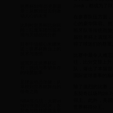
Jordi，都成为
世界杯52年历史新篇
章：从辉煌过去到激
动人心的未来
在参赛队伍方面，
心的豪华阵容。然
比利时世界杯比分回
班牙队等传统劲旅
顾：红魔军团历届表
现与关键战役分析
届世界杯上表现不
得了球迷们的尊重
日本中场核心米娜米
诺：世界杯舞台上的
技术与激情
比赛中最令人难忘
往，比分交替上升
波黑男足世界杯征
程：挑战与希望并存
队，爆出了本届世
的绿茵故事
国际篮球赛事的巅
足球运动员张健：从
除了激烈的比赛，
草根到世界杯舞台的
传奇之路
东契奇以场均28.
得主。此外，美国
NBA焦点战：火箭vs
独行侠激烈对决，东
世界杯得分王。
契奇与格林谁能主宰