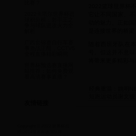
比赛？
2022篮球世界
它让不同国家、不
2022卡塔尔世界杯进
球积分榜：射手王之
动的魅力。正如国
争与球队进攻火力全
是连接世界的桥梁
解析
广西世锦赛自行车赛
随着西班牙队在本
事激战正酣，CCTV5
号。但这并不意味
全程直播精彩瞬间
将带来更多精彩与
世界杯预选赛直播网
站推荐：如何免费观
看高清赛事直播？
经典重温：姚明N
短跑运动员谢文骏
友情链接
Copyright © 2022 世界杯点
球|2014世界杯德国队阵