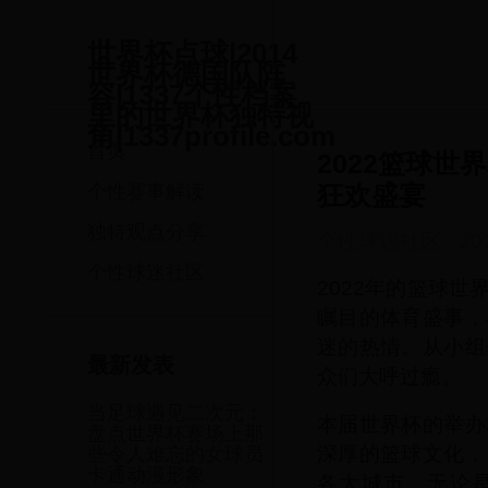
世界杯点球|2014
世界杯德国队阵
容|1337个性档案
里的世界杯独特视
角|1337profile.com
首页
2022篮球
狂欢盛宴
个性赛事解读
独特观点分享
个性球迷社区
·
20
个性球迷社区
2022年的篮球
瞩目的体育盛事，
迷的热情。从小组
最新发表
众们大呼过瘾。
当足球遇见二次元：
本届世界杯的举办
盘点世界杯赛场上那
深厚的篮球文化，
些令人难忘的女球员
卡通动漫形象
各大城市，无论是马