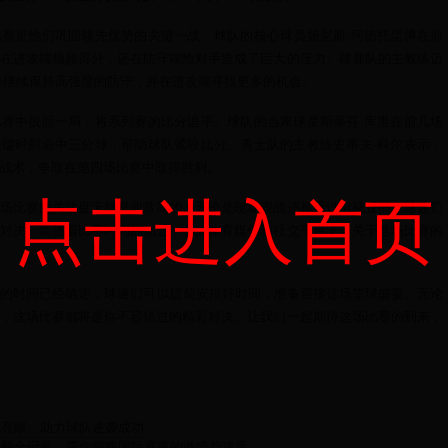
赛是他们巩固领先优势的关键一战。球队的核心球员扬尼斯·阿德托昆博在前
在进攻端频频得分，还在防守端给对手造成了巨大的压力。雄鹿队的主教练迈
将继续保持高强度的防守，并在进攻端寻找更多的机会。
赛中扳回一局，将系列赛的比分追平。球队的当家球星斯蒂芬·库里在前几场
键时刻命中三分球，帮助球队紧咬比分。勇士队的主教练史蒂夫·科尔表示，
战术，争取在第四场比赛中取得胜利。
点击进入首页
场比赛的关注度无疑是非常高的。无论是现场观战还是通过电视直播，球迷们
对决。而随着比赛时间的临近，各大体育媒体和社交平台上，关于这场比赛的
赛的时间已经确定，球迷们可以提前安排好时间，准备迎接这场篮球盛宴。无论
，这场比赛都将是你不容错过的精彩对决。让我们一起期待这场比赛的到来，
现亮眼，助力球队逆袭成功
视频全记录，带你领略国际赛事的激情与速度