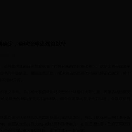
间确定，全球篮球迷翘首以待
 02:27:24
行，全球篮球迷的目光都聚焦在了即将到来的第四场比赛上。这场比赛不仅关乎
心中的一场盛宴。根据最新消息，NBA第四场比赛的时间已经正式确定，将于
时间准时开打。
的意义非凡。前几场比赛的精彩对决已经让球迷们大呼过瘾，而第四场比赛更
无论是领先的球队还是落后的球队，都会在这场比赛中全力以赴，争取取得胜
联盟的密尔沃基雄鹿队和西部联盟的金州勇士队。两支球队在前三场比赛中各
仲。雄鹿队凭借其强大的内线优势和防守能力，在前三场比赛中取得了两场胜
的三分球和快速的攻防转换，拿下了其中一场比赛。