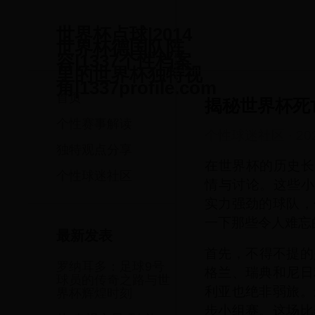
世界杯点球|2014
世界杯德国队阵
容|1337个性档案
里的世界杯独特视
角|1337profile.com
首页
揭秘世界杯死
个性赛事解读
个性球迷社区
·
20
独特观点分享
在世界杯的历史长
个性球迷社区
情与讨论。这些小
实力强劲的球队，
一下那些令人难忘
最新发表
首先，不得不提的
罗纳耳多：足球9号
格兰、瑞典和尼日
球员的传奇之路与世
利亚也绝非弱旅。
界杯辉煌时刻
步小组赛。这场比