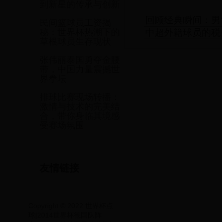
到新星的传承与创新
回顾经典瞬间：男
民间篮球员工资揭
中超外籍球员的税
秘：世界杯热潮下的
草根球员生存现状
张伟丽泰国勇夺金腰
带，中国力量震撼世
界拳坛
排球比赛现场转播：
激情与技术的完美结
合，带你身临其境感
受赛场氛围
友情链接
Copyright © 2022 世界杯点
球|2014世界杯德国队阵