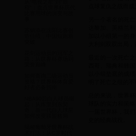
从“电视之星”到“旅
点球复仇之战而成
程”：盘点世界杯历代
比赛用球的演变与故
另一个著名的死亡
事
达黎加、英格兰和
苏炳添在沈阳比赛创
加以小组第一的身
造佳绩，中国短跑新
突破
大利则双双出局，
花剑运动员的冠军之
最近的一次死亡之
路：从世界杯赛场到
荣誉巅峰
西哥、瑞典和韩国
以小组垫底的成绩
如何查询二级运动员
明了死亡之组的不
资格？世界杯体育爱
好者必备指南
总的来说，世界杯
NBA90后白人球员崛
球队的实力和策略
起：从库里到东契
奇，新一代白人球星
一届世界杯，我们
如何改变联盟格局
史的经典战役。
揭秘葡萄牙世界杯战
术打法：从C罗时代