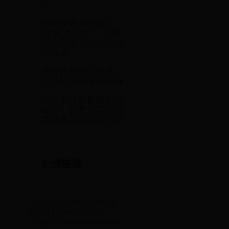
路
揭秘世界杯赛场上
的“完美先生”：非受
迫失误最少的球员如
何炼成？
罗奇代尔今天比赛：
足球狂热与激情碰撞
德国足球新星根特的
崛起：从青训营到世
界杯舞台的传奇之路
友情链接
Copyright © 2022 世界杯点
球|2014世界杯德国队阵
容|1337个性档案里的世界杯