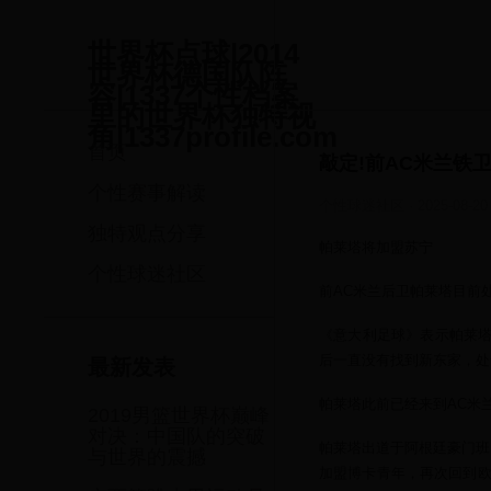
世界杯点球|2014
世界杯德国队阵
容|1337个性档案
里的世界杯独特视
角|1337profile.com
首页
敲定!前AC米兰铁
个性赛事解读
个性球迷社区
·
2025-08-20
独特观点分享
帕莱塔将加盟苏宁
个性球迷社区
前AC米兰后卫帕莱塔目前
《意大利足球》表示帕莱塔
后一直没有找到新东家，处
最新发表
帕莱塔此前已经来到AC米
2019男篮世界杯巅峰
对决：中国队的突破
帕莱塔出道于阿根廷豪门班
与世界的震撼
加盟博卡青年，再次回到欧