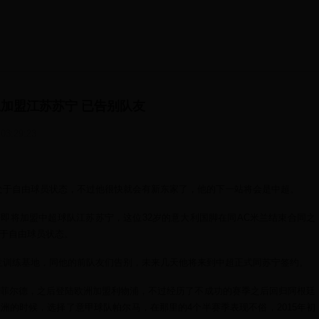
卫加盟江苏苏宁 已告别队友
 03:29:23
处于自由球员状态，不过他很快就会有新东家了，他的下一站将会是中超。
即将加盟中超球队江苏苏宁，这位32岁的意大利国脚在同AC米兰结束合同之
于自由球员状态。
兰训练基地，同他的前队友们告别，未来几天他将来到中超正式同苏宁签约。
菲尔德，之后登陆欧洲加盟利物浦，不过经历了不成功的赛季之后回归阿根廷
洲的时候，选择了意甲球队帕尔马，在那里的4个半赛季表现不俗，2015年初