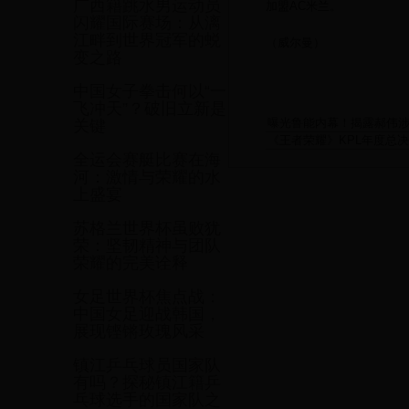
广西籍跳水男运动员
加盟AC米兰。
闪耀国际赛场：从漓
江畔到世界冠军的蜕
（威尔曼）
变之路
中国女子拳击何以“一
飞冲天”？破旧立新是
曝光鲁能内幕！揭露郝伟
关键
《王者荣耀》KPL年度总
全运会赛艇比赛在海
河：激情与荣耀的水
上盛宴
苏格兰世界杯虽败犹
荣：坚韧精神与团队
荣耀的完美诠释
女足世界杯焦点战：
中国女足迎战韩国，
展现铿锵玫瑰风采
镇江乒乓球员国家队
有吗？探秘镇江籍乒
乓球选手的国家队之