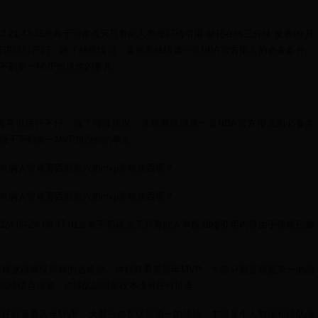
09-23 21:43:35发布于河南点灭只看此人举报17楼引用 @还在练三分球 发表的:只
再说话行不行。除了特殊情况，常规赛战绩第一是NBA官方指定的必备条件。
不到第一MVP也没你的事儿。
看再说话行不行。除了特殊情况，常规赛战绩第一是NBA官方指定的必备条
绩干不到第一MVP也没你的事儿。
奇俩人常规赛西部第六的mvp是啥东西呢？
奇俩人常规赛西部第六的mvp是啥东西呢？
24-09-24 09:47:01发布于新疆点灭只看此人举报18楼引用内容由于违规已被
藏这话原模原样的送给你。你好好看看历年MVP，大部分都是联盟第一的战
战绩结合得奖，你球队战绩差根本没有任何机会。
好好看看历年MVP，大部分都是联盟第一的战绩。本就是个人数据和球队战