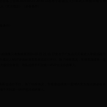
还在练三分球2024-09-23 20:49:33发布于新疆点灭只看此人举报15楼引用
只看此人《官方指定》《必备条件》
备条件》
一的偶像只有詹姆斯2024-09-23 21:15:17发布于广东点灭只看此人举报16楼引
的:只看此人MVP评选标准看看再说话行不行。除了特殊情况，常规赛战绩第一是
。月最佳你拿完，球队战绩干不到第一MVP也没你的事儿。
看再说话行不行。除了特殊情况，常规赛战绩第一是NBA官方指定的必备条
绩干不到第一MVP也没你的事儿。