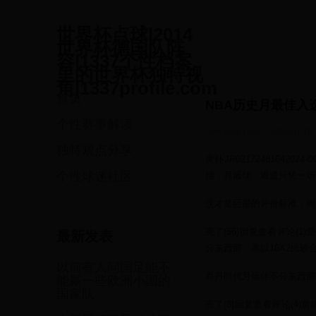
世界杯点球|2014
世界杯德国队阵
容|1337个性档案
里的世界杯独特视
角|1337profile.com
首页
NBA历史月最佳入
个性赛事解读
个性球迷社区
·
2026-07-07
独特观点分享
虎扑JR02172481642
个性球迷社区
佳，月最佳，难道只凭一场
这才是巨星的评价标准，周
亮了(56)回复查看评论(1)
最新发表
分东西部，乘以16X2比
以前有人问国足能不
乔丹时代月最佳不分东西部
能赢一些欧洲小国的
国家队
亮了(8)回复查看评论(4)詹