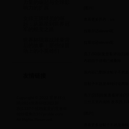
力量的崛起与全球影
响力的扩展
[图片]
女排王牌球员的崛
查看更多乔丹：six
起：从新星到世界冠
军的蜕变之路
拉塞尔还eleven呢
世界杯揭幕战球童背
拉塞尔还eleven呢
后的故事：那些绿茵
场上的小英雄们
亮了(50)回复查看评论(1)
内容由于违规已被删除
该内容已删除这帖子不就是
友情链接
这帖子不就是单纯讨论周最
亮了(215)回复查看评论(7)T
Copyright © 2022 世界杯点
三分王克内克特 发表的:
球|2014世界杯德国队阵
容|1337个性档案里的世界杯
[图片]
独特视角|1337profile.com
All Rights Reserved.
查看更多这帖子不就是单纯