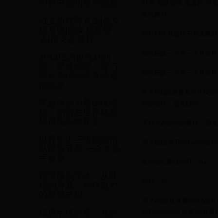
中韩男篮明星对抗赛
引用 @爱胡璞 发表的:
东强西弱
俄女超联赛直播|俄女
超直播|俄女超直播
乔丹时代月最佳不分东西部
表|俄女超赛程
那你应该一个月一个月分析
2014巴西世界杯回
顾：经典瞬间、冷门
那你应该一个月一个月分析
黑马与传奇落幕的激
情盛宴
亮了(61)回复查看评论(2)ci
英超球员力量训练揭
时的最佳，毫无疑问
秘：如何在世界杯赛
场展现巅峰状态
不分东西部时的最佳，毫无
世界铁人三项赛柳州
亮了(2)回复Theobroma
站即将开赛 千余名选
手参赛
该内容已删除乔丹：six
西甲球员字体：从球
乔丹：six
场到屏幕，独特魅力
的视觉呈现
亮了(6)回复查看评论(2)湖
瑞典手球比赛：北欧
@Theobroma 发表的:只