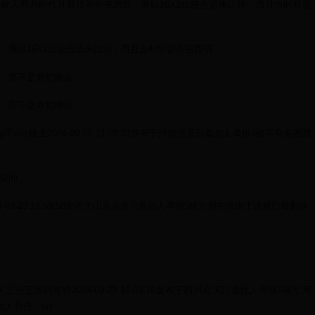
只看此人乔丹时代月最佳不分东西部，乘以16X2比较合适来比较，而且当时联盟
，乘以16X2比较合适来比较，而且当时联盟东强西弱
，而不是靠把嘴说
，而不是靠把嘴说
ty不city楼主2024-09-22 11:29:27发布于河南点灭只看此人举报4楼不分东西部
疑问
2024-09-23 14:59:58发布于山东点灭只看此人举报5楼引用内容由于违规已被删除
人三分王克内克特2024-09-23 15:03:16发布于四川点灭只看此人举报6楼引用
看此人乔丹：six