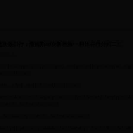
选次数排行：詹姆斯40次断档第一 科比乔丹分列二三
 11:58:23
024-09-21 14:06:39发布于江苏点灭只看此人举报1楼这才是巨星的评价标准，周最
就可以说是巨星？
最佳，月最佳，难道只凭一场就可以说是巨星？
爱胡璞2024-09-22 10:05:16发布于上海点灭只看此人举报2楼乔丹时代月最佳不
较合适来比较，而且当时联盟东强西弱
，乘以16X2比较合适来比较，而且当时联盟东强西弱
姆斯4万分1万板1万助攻2024-09-22 10:23:59发布于广东点灭只看此人举报3楼