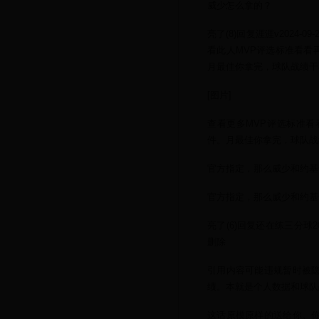
威少怎么拿的？
亮了(8)回复涯涯v2024-
看此人MVP评选标准看看
月最佳你拿完，球队战绩干
[图片]
查看更多MVP评选标准看
件。月最佳你拿完，球队战
官方指定，那么威少和约基
官方指定，那么威少和约基
亮了(6)回复还在练三分球20
删除
引用内容可能违规暂时被隐
绩。本就是个人数据和球队
这话原模原样的送给你。你