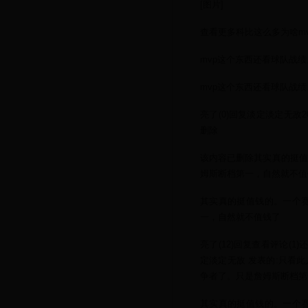
[图片]
查看更多科比这么多为啥m
mvp这个东西还看球队战
mvp这个东西还看球队战
亮了(0)回复淡定淡定无敌20
删除
该内容已删除其实真的挺值
姆斯断档第一，自然就不值
其实真的挺值钱的。一个赛
一，自然就不值钱了
亮了(12)回复查看评论(1)
定淡定无敌 发表的:只看
争者了。只是詹姆斯断档第
其实真的挺值钱的。一个赛