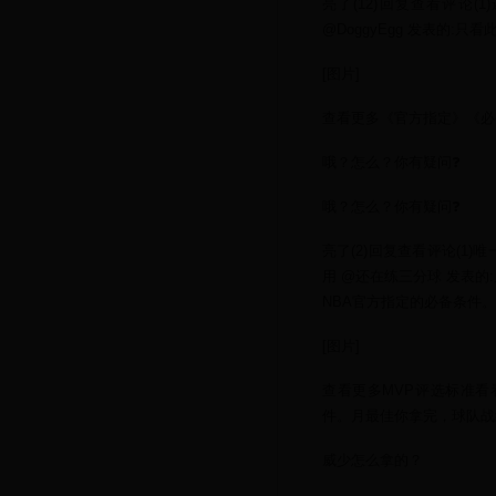
亮了(12)回复查看评论(1)
@DoggyEgg 发表的:
[图片]
查看更多《官方指定》《必
哦？怎么？你有疑问❓
哦？怎么？你有疑问❓
亮了(2)回复查看评论(1)唯
用 @还在练三分球 发表
NBA官方指定的必备条件
[图片]
查看更多MVP评选标准看
件。月最佳你拿完，球队战
威少怎么拿的？