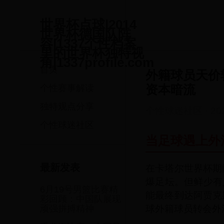
世界杯点球|2014
世界杯德国队阵
容|1337个性档案
里的世界杯独特视
角|1337profile.com
首页
外籍球员天价
资本暗流
个性赛事解读
独特观点分享
个性球迷社区
·
20
个性球迷社区
当足球遇上外
在卡塔尔世界杯期
最新发表
爆足坛。但鲜少有
6月19号男篮比赛精
能最终到达阿贾克
彩回顾：中国队展现
球外籍球员转会外
顽强拼搏精神