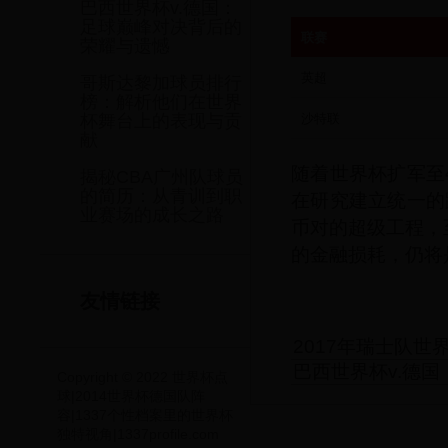
巴西世界杯v.德国：
足球巅峰对决背后的
联赛
荣耀与遗憾
英超
哥斯达黎加球员排行
榜：解析他们在世界
沙特联
杯舞台上的表现与贡
献
随着世界杯扩军至
揭秘CBA广州队球员
在研究建立统一的
的简历：从青训到职
业赛场的成长之路
币对的超级工程，
的金融损耗，仍将
友情链接
2017年瑞士队
巴西世界杯v.德
Copyright © 2022 世界杯点
球|2014世界杯德国队阵
容|1337个性档案里的世界杯
独特视角|1337profile.com