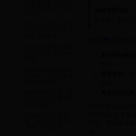
禹龙海比赛：中国足
球新星的崛起与世界
金融专家指出：
杯梦想
性成本，包括汇
卡特上过比赛吗？揭
秘传奇球星在世界杯
赛场上的表现
转会费流动的
祖力皮卡尔在印度比
赛的精彩表现与未来
多币种转换陷
展望
3-5%
揭秘中国男篮红队球
税务迷宫
：西
员身高：巨人阵容背
25%
后的战术奥秘
资金冻结风险
德阿世界杯之战：足
球历史上的经典对决
与文化碰撞
沙特联赛的疯狂引
沙特里亚尔兑换
世界杯今日比赛竞
15%。部分俱乐
猜：谁能笑到最后？
深度分析与预测
对。