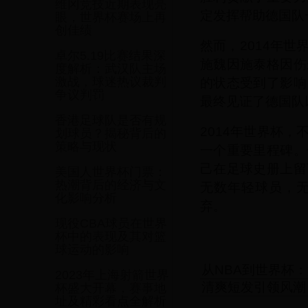
维冈竞技近期表现亮
定发挥帮助德国队
眼，世界杯赛场上再
创佳绩
然而，2014年
卓尔5.19比赛结果深
施魏因施泰格因伤
度解析：武汉队主场
的状态受到了影响
激战，球迷热议裁判
争议判罚
最终见证了德国队
香港足球队是否有规
2014年世界杯
划球员？揭秘背后的
策略与现状
一个重要里程碑。
己在足球史册上留
美国人世界杯门票：
热潮背后的经济与文
无数年轻球员，
化影响分析
弃。
现役CBA球员在世界
杯中的表现及其对篮
球运动的影响
从NBA到世界杯
2023年上海射箭世界
清爽短发引领风潮
杯盛大开幕，赛事地
址及精彩看点全解析