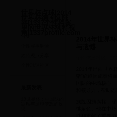
世界杯点球|2014
世界杯德国队阵
容|1337个性档案
里的世界杯独特视
角|1337profile.com
首页
2014年世界
与遗憾
个性赛事解读
独特观点分享
个性球迷社区
·
20
个性球迷社区
2014年巴西世
猪”施魏因施泰格
国队的中场核心，
最新发表
和领导力，帮助德
18世界杯：中国队的
施魏因施泰格，昵
缺席与足球梦想的反
键角色。他在中场
思
胜利贡献了重要力