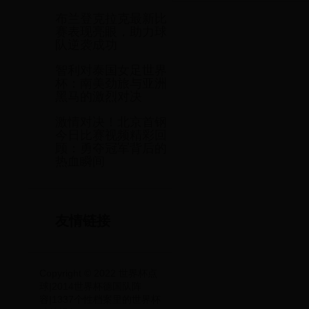
布兰登克拉克最新比
赛表现亮眼，助力球
队逆袭成功
智利对泰国女足世界
杯：南美劲旅与亚洲
黑马的激烈对决
激情对决！北京首钢
今日比赛视频精彩回
顾：勇夺冠军背后的
热血瞬间
友情链接
Copyright © 2022 世界杯点
球|2014世界杯德国队阵
容|1337个性档案里的世界杯