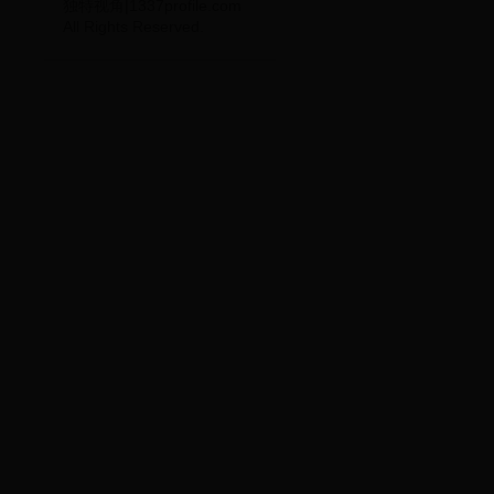
独特视角|1337profile.com
All Rights Reserved.