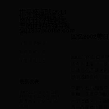
世界杯点球|2014
世界杯德国队阵
容|1337个性档案
里的世界杯独特视
角|1337profile.com
首页
回忆2002
个性赛事解读
个性球迷社区
·
20
独特观点分享
2002年的韩日
个性球迷社区
迄今为止唯一一次
牵动着亿万球迷的
进的成绩告终，留
最新发表
中国队在小组赛中
为什么中国人对世界
黎加，尽管中国队
杯热情不高？深度剖
大的巴西队，中国
析背后的文化与社会
原因
后一战面对土耳其