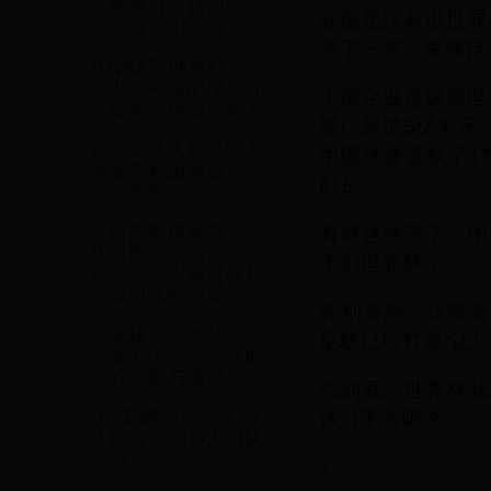
篮网是目前联盟唯一
在国足没有进世界
一支阵容中没有
涨了一波。央视自
从NBA到世界杯：近
期进步神速的球员如
中国企业是这届世
何影响全球篮球格局
额已超过5亿美元
哀悼！意大利足坛名
中国球迷贡献了17
宿维亚利因胰腺癌去
时长。
世，享年58岁
有球迷就急了，中
皇马传奇球星盘点：
从迪斯蒂法诺到C
不到世界杯？
罗，那些闪耀世界杯
的银河战舰巨星
先别着急，这事肯
世界杯点球大战惊心
足联已经打算“让步
动魄！巴西队生死时
刻的荣耀与遗憾
说到底，世界杯就
钱过不去呢？
nba巅峰时期的太阳
队都有谁,nba太阳队
介绍
1.