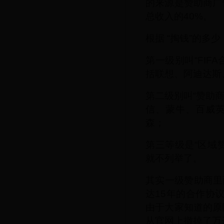
的来源是赞助商广
总收入的40%。
根据 “掏钱”的
第一级别叫“FIF
括联想、阿迪达斯
第二级别叫“赞助商
信、蒙牛、百威
森；
第三等级是“区域
就不列举了。
其实一级赞助商里面
达15年的合作协议
由于大家知道的原
从官网上撤掉了万