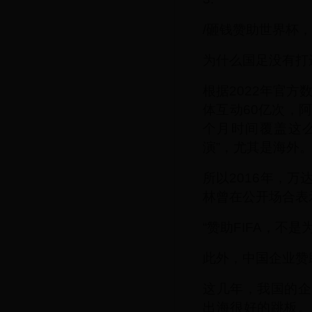
/砸钱赞助世界杯，
为什么国足没有打
根据2022年官
体互动60亿次，
个月时间覆盖这
演”，尤其是海外
所以2016年，
林曾在公开场合表
“赞助FIFA，不
此外，中国企业赞
这几年，我国的企
出海很好的跳板。