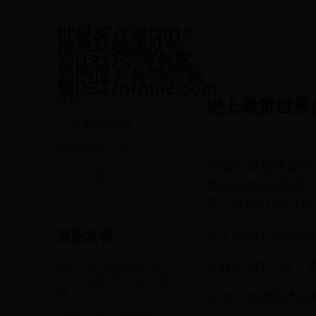
世界杯点球|2014
世界杯德国队阵
容|1337个性档案
里的世界杯独特视
角|1337profile.com
首页
史上最贵世界
个性赛事解读
独特观点分享
·
20
独特观点分享
中国企业是这届世
个性球迷社区
额已超过5亿美元
量，还敢让我们看
文丨金融八卦女作
最新发表
还有不到1个月，
2017年全国中学生乒
乓球锦标赛运动员名
单
不过，近期国内足