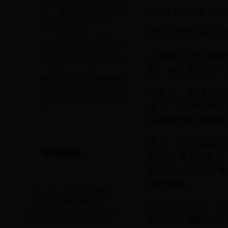
德国女运动员发浪事
/ 世界杯3亿美元
件：世界杯赛场上的
争议与反思
国际足联先“砍了自己
德国与美国在世界杯
历史上的精彩对决：
八妹作为业余足球
手数统计与战术分析
始，网上突然多了
世界杯裁判的体能极
限：高强度奔跑背后
大意是，根据以往
的科学训练与严苛标
定了，方便转播方
准
足联就中国大陆电
因为，这次国际足
友情链接
种说法是4亿美元。
距太大。尽管后来
也没谈拢。
Copyright © 2022 世界杯点
球|2014世界杯德国队阵
国际足联说了，在
容|1337个性档案里的世界杯
被列为一级高价市
独特视角|1337profile.com