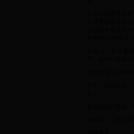
海"。
企业的高额赞助费
企业赞助世界杯的
业的基本盘还在中
世界杯提供5亿美
抖音上，曾从事
约，其中一条就是
也就是说，如果国
好了，说到这儿，
答了。
最近锻炼好身体，
原标题：《史上最
阅读原文