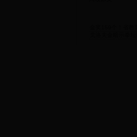
金奖159个！省
戈洛夫金暗示拳坛