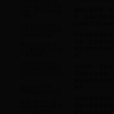
科比传奇生涯回顾：
从NBA数据到世界杯
值得注意的是，这
精神，篮球之神的永
恒魅力
前，多场比赛因极
仅影响了球队的备
跆拳道运动员陈冲：
从世界杯赛场到国家
对于阿斯顿维拉来
荣耀的传奇之路
不佳，主力球员的
揭秘世界杯死亡之
缩也可能导致后续
组：哪些球队在历史
上最为惊险？
求。
2016年马拉松比赛：
与此同时，英超联
体育精神的全球盛宴
们理解和支持这一
与个人挑战的完美结
合
健康始终是我们的
整性。”
越南世界杯之旅：从
零到英雄的足球奇迹
此次比赛推迟也引
哈登比赛集锦：从
密集的赛程和频繁
NBA到世界杯的跨界
传奇与篮球艺术
要重新审视当前的