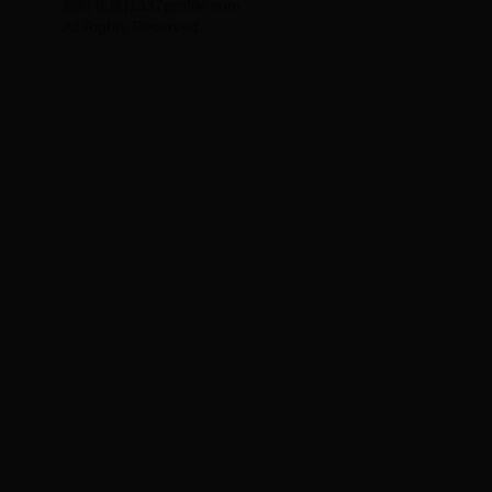
独特视角|1337profile.com
All Rights Reserved.