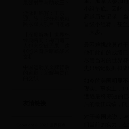
重。加拿大参加过
最强射手与助攻王？
小组垫底。因此，
游泳世锦赛：王宗
超越历史记录。当
源、陈芋汐分别成就
晋级小组赛，甚至
跳水双人项目四连冠
一大步。
【深度解析】世界杯
经典瞬间：梅西遭三
最困难挑战莫过于
人包夹突破无果，这
张照片背后暗藏战术
他们此前的成绩已
玄机
尽管当时的世界杯
中国运动员金牌背后
史只铭记数据和成
的道歉：荣耀与责任
的交织
如今的美国明显不
现实。事实上，1
遭遇最终夺冠的巴
友情链接
后的最佳成绩，闯
对于美国来说，与
们当前的实力，在
Copyright © 2022 世界杯点