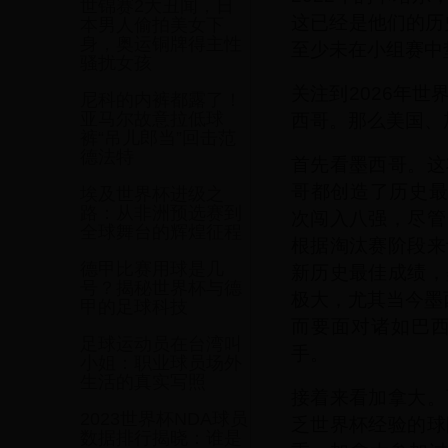
世锦赛2大丑闻，日
这已经是他们的历
本男人偷拍美女下
身，奥运铜牌得主性
至少未在小组赛中
骚扰女孩
关注到2026年
尼科的内裤都露了！
西哥。那么美国、
亚马尔故意拉低球
裤“吊儿郎当”回击范
德法特
首先看墨西哥。这
哥都创造了历史最
埃及世界杯进级之
路：从非洲预选赛到
次闯入八强，尽管
全球舞台的辉煌征程
根据淘汰赛阶段来
德甲比赛用球是几
新历史最佳成绩，
号？揭秘世界杯与德
极大，尤其当今墨
甲的足球科技
而要面对诸如巴
足球运动员在台湾叫
手。
小姐：职业球员场外
生活的真实写照
接着来看加拿大。
2023世界杯NDA球员
乏世界杯经验的球
数据排行揭晓：谁是