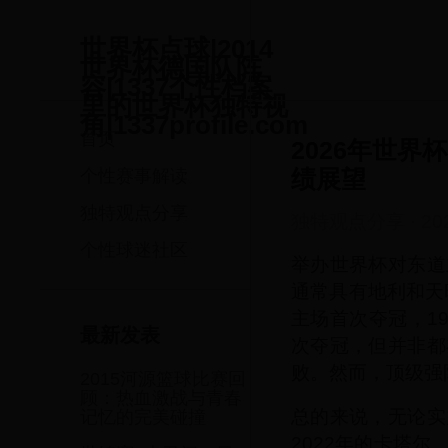
世界杯点球|2014
世界杯德国队阵
容|1337个性档案
里的世界杯独特视
角|1337profile.com
首页
2026年世
绩展望
个性赛事解读
独特观点分享
独特观点分享
·
20
个性球迷社区
举办世界杯对东道
通常具有地利和天
主场首次夺冠，1
最新发表
次夺冠，但并非都
败。然而，顶级强
2015河源篮球比赛回
顾：热血激战与青春
总的来说，无论实
记忆的完美碰撞
2022年的卡塔