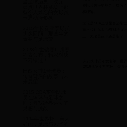
当足球遇见二次元：
赛以其独特的魅力，成为了
盘点世界杯赛场上那
和理解。
些令人难忘的女球员
卡通动漫形象
无论是NBA全明星赛还是
2015年长春亚泰球员
事不仅让运动员有机会展
头像回顾：那些年的
上，无论是篮球还是足球，
青春与足球梦
2023年世锦赛广州赛
程表公布，精彩对决
不容错过！
火箭队球员守发名单：世
2018俄罗斯世界杯：激情
巴西女排1号球员：
传奇背后的故事与未
来展望
2015 CBA东莞队球
员在篮球与足球之
间：寻找跨界运动的
灵感与挑战
1994年世界杯：美人
如画，足球与风华的