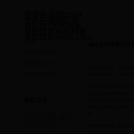
世界杯点球|2014
世界杯德国队阵
容|1337个性档案
里的世界杯独特视
角|1337profile.com
首页
NBA全明星赛与世
个性赛事解读
个性赛事解读
·
2025-06-12
独特观点分享
在体育的世界里，不同的赛
个性球迷社区
目的体育盛事——NBA全
NBA全明星赛，每年都会
动员，他们在赛场上展示的
最新发表
NBA全明星赛是比赛吗？
球员们在赛场上的表现依
温盾比赛视频：回顾
典。
巴西铁卫的高光时刻
与防守艺术
而世界杯足球赛，则是以国
更是国家荣誉与民族自豪感