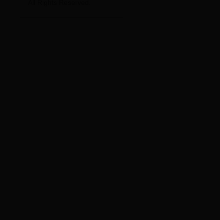
All Rights Reserved.