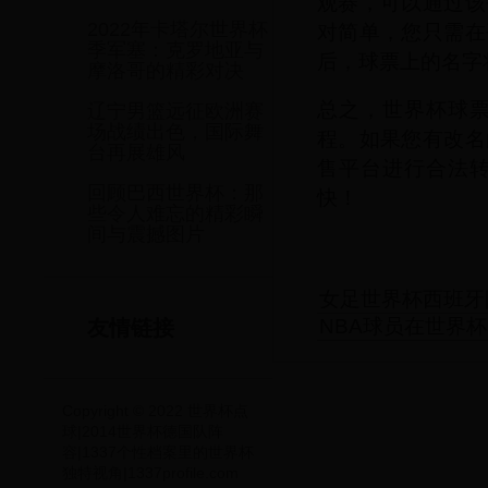
观赛，可以通过该
2022年卡塔尔世界杯
对简单，您只需在
季军塞：克罗地亚与
后，球票上的名字
摩洛哥的精彩对决
总之，世界杯球票
辽宁男篮远征欧洲赛
场战绩出色，国际舞
程。如果您有改名
台再展雄风
售平台进行合法
回顾巴西世界杯：那
快！
些令人难忘的精彩瞬
间与震撼图片
女足世界杯西班牙
NBA球员在世界
友情链接
Copyright © 2022 世界杯点
球|2014世界杯德国队阵
容|1337个性档案里的世界杯
独特视角|1337profile.com