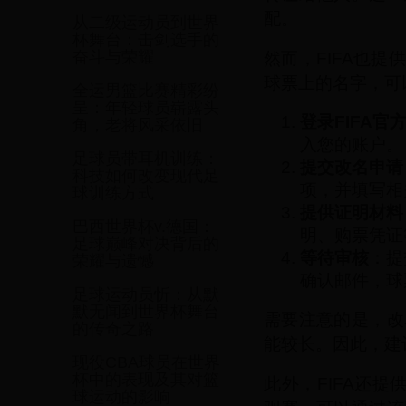
配。
从二级运动员到世界
杯舞台：击剑选手的
然而，FIFA也
奋斗与荣耀
球票上的名字，可
全运男篮比赛精彩纷
呈：年轻球员崭露头
登录FIFA官
角，老将风采依旧
入您的账户。
足球员带耳机训练：
提交改名申请
科技如何改变现代足
项，并填写相
球训练方式
提供证明材料
巴西世界杯v.德国：
明、购票凭证
足球巅峰对决背后的
等待审核
：提
荣耀与遗憾
确认邮件，球
足球运动员忻：从默
默无闻到世界杯舞台
需要注意的是，改
的传奇之路
能较长。因此，建
现役CBA球员在世界
杯中的表现及其对篮
此外，FIFA还
球运动的影响