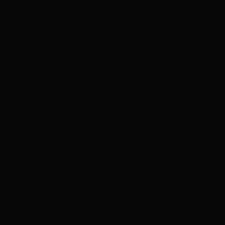
独特视角|1337profile.com
All Rights Reserved.