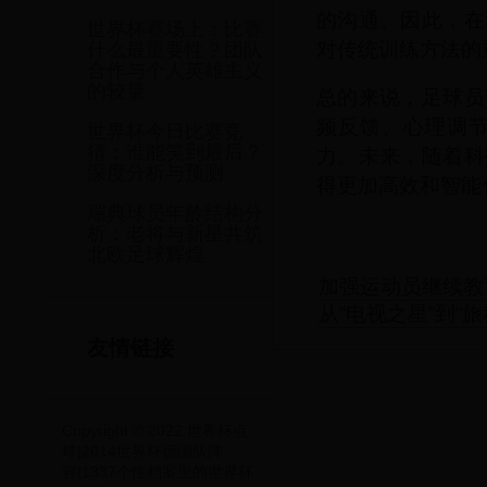
的沟通。因此，在
世界杯赛场上：比赛
对传统训练方法的
什么最重要性？团队
合作与个人英雄主义
的较量
总的来说，足球员
频反馈、心理调
世界杯今日比赛竞
猜：谁能笑到最后？
力。未来，随着科
深度分析与预测
得更加高效和智能
瑞典球员年龄结构分
析：老将与新星共筑
北欧足球辉煌
加强运动员继续教
从“电视之星”到
友情链接
Copyright © 2022 世界杯点
球|2014世界杯德国队阵
容|1337个性档案里的世界杯