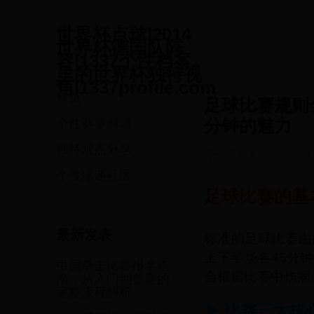
世界杯点球|2014
世界杯德国队阵
容|1337个性档案
里的世界杯独特视
角|1337profile.com
首页
足球比赛规则
分钟的魅力
个性赛事解读
独特观点分享
个性球迷社区
·
20
个性球迷社区
足球比赛的基
最新发表
标准的足球比赛由
上下半场各45分
中国拳击比赛报名指
会根据比赛中伤病
南：从入门到参赛的
完整流程解析
▶ 比赛三大核