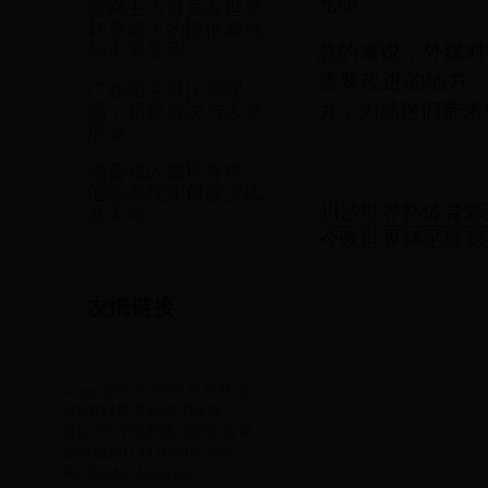
光明。”
蓝网主力球员在世界
杯赛场上的惊艳表现
总的来说，外媒对
与未来展望
需要改进的地方
广西羽毛球比赛视
力，为球迷们带来
频：精彩对决与未来
展望
德普拉闪耀世界杯：
他的表现如何改变比
川沙世界杯体育彩
赛走向
今晚世界杯足球彩
友情链接
Copyright © 2022 世界杯点
球|2014世界杯德国队阵
容|1337个性档案里的世界杯
独特视角|1337profile.com
All Rights Reserved.