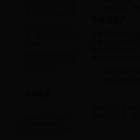
09年世界杯最令人热
最佳比赛：
英
泪盈眶的比赛：西班
牙vs南非的经典对决
争议与遗产
大数据看世界杯：从
历史数据到未来预
这届世界杯的小组
测，科技如何改变足
问题、冷门结果和
球盛宴
韩日世界杯证明了
拉斯维加斯国王的巅
局开始发生微妙变
峰对决：世界杯赛场
上的传奇之战
"我们证明了
本队主帅特鲁
友情链接
叙利亚男足逆袭之
揭秘北欧女足：她
Copyright © 2022 世界杯点
球|2014世界杯德国队阵
容|1337个性档案里的世界杯
独特视角|1337profile.com