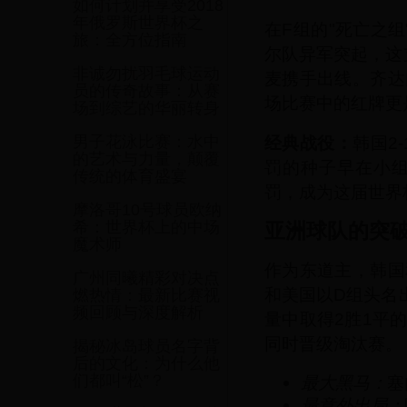
如何计划并享受2018
年俄罗斯世界杯之
在F组的"死亡之
旅：全方位指南
尔队异军突起，这
非诚勿扰羽毛球运动
麦携手出线。齐达
员的传奇故事：从赛
场比赛中的红牌更
场到综艺的华丽转身
经典战役：
韩国2
男子花泳比赛：水中
的艺术与力量，颠覆
罚的种子早在小
传统的体育盛宴
罚，成为这届世界
摩洛哥10号球员欧纳
希：世界杯上的中场
亚洲球队的突
魔术师
作为东道主，韩国
广州同曦精彩对决点
和美国以D组头名
燃热情：最新比赛视
频回顾与深度解析
量中取得2胜1平
同时晋级淘汰赛。
揭秘冰岛球员名字背
后的文化：为什么他
们都叫“松”？
最大黑马：
塞
最意外出局：