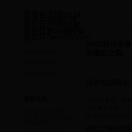
世界杯点球|2014
世界杯德国队阵
容|1337个性档案
里的世界杯独特视
角|1337profile.com
首页
2002韩日
的崛起之路
个性赛事解读
独特观点分享
个性球迷社区
·
20
个性球迷社区
历史性的联合
最新发表
2002年夏天，
注定载入史册。小
广东与浙江激烈对
洲球队的表现令人
决：世界杯预选赛精
彩视频回顾
死亡之组的戏