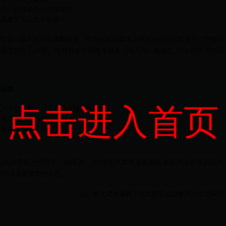
破门，创造最年轻进球纪录
为西班牙人队主力前锋
障碍、战术适应等重重困难。但他在社交媒体上晒出的训练视频显示，即便在
廊坚持核心训练。这种自律让西班牙媒体《马卡报》都赞叹："中国球员的职
大品质：
点击进入首页
成为中超金靴，仍主动寻求留洋挑战
网络质疑用进球回应
家队甘当绿叶参与防守
正在培养新一代球员。他常说："中国足球需要更多愿意凌晨四点起床训练的
年轻球员最真挚的寄语。
—— 本文素材来源于对武磊队友及教练的实地采访